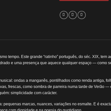
o tempo. Este grande “ratinho” português, do séc. XIX, tem aq
idrado e uma presença que aquece qualquer espaço — como se t
usical: ondas a manganês, pontilhados como renda antiga, folh
s, frescas, como sombra de parreira numa tarde de Verão — e,
guém: simplicidade com carácter.
ra: pequenas marcas, nuances, variações no esmalte. E é exac
hece com dignidade e na poesia do quotidiano.