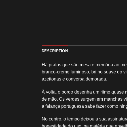
DESCRIPTION
Há pratos que são mesa e memória ao mesm
branco-creme luminoso, brilho suave do v
azeitonas e conversa demorada.
À volta, o bordo desenha um ritmo quase m
de mão. Os verdes surgem em manchas viva
a faiança portuguesa sabe fazer como nin
No centro, o tempo deixou a sua assinatu
honestidade do uso, na matéria que envel