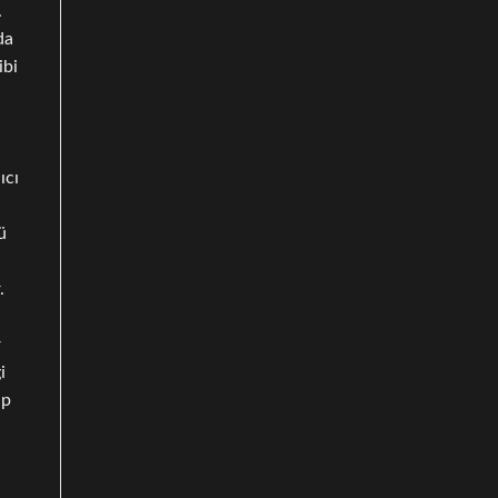
.
da
ibi
ıcı
ü
.
r
i
ip