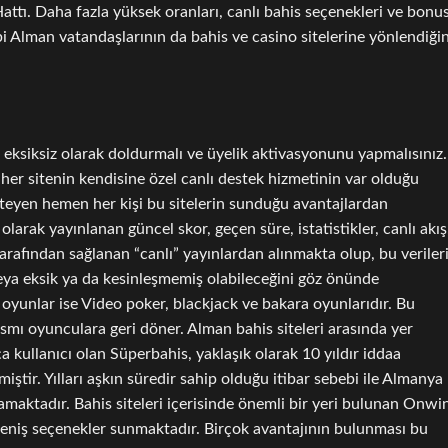
ttı. Daha fazla yüksek oranları, canlı bahis seçenekleri ve bonu
bi Alman vatandaşlarının da bahis ve casino sitelerine yönlendiğin
eri eksiksiz olarak doldurmalı ve üyelik aktivasyonunu yapmalısınız.
 her sitenin kendisine özel canlı destek hizmetinin var olduğu
teyen hemen her kişi bu sitelerin sunduğu avantajlardan
olarak yayınlanan güncel skor, geçen süre, istatistikler, canlı akış
arafından sağlanan “canlı” yayınlardan alınmakta olup, bu veriler
veya eksik ya da kesinleşmemiş olabileceğini göz önünde
yunlar ise Video poker, blackjack ve bakara oyunlarıdır. Bu
smı oyunculara geri döner. Alman bahis siteleri arasında yer
 kullanıcı olan Süperbahis, yaklaşık olarak 10 yıldır iddaa
tir. Yılları aşkın süredir sahip olduğu itibar sebebi ile Almanya
lmamaktadır. Bahis siteleri içerisinde önemli bir yeri bulunan Onwi
eniş seçenekler sunmaktadır. Birçok avantajının bulunması bu