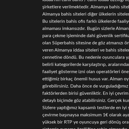
şirketlere verilmektedir. Almanya bahis sit
Almanya bahis siteleri diğer ülkelerin sitele
Bu sitelerin bahis ofis farklı ülkelerde faa
almaması imkansızdır. Bugün sizlerle Alman
para çekme işleminde dahi güvenlik sertifika
olan Süperbahis sitesine de göz atmanızı ön
veren Almanya iddaa siteleri ve bahis siteler
cennetine döndü. Bu nedenle oyunculara ya
belirli kategorilerde karşılaştırıp, aralarında
faaliyet gösterme izni olan operatörleri ön
ettiğimiz birkaç önemli husus var. Alman oyun
görebilirsiniz. Daha önce de vurguladığımız
faktörlerden birisi güvenliktir. En iyi çevr
detaylı biçimde göz atabilirsiniz. Gerçek ku
Sizlere yaptığımız kapsamlı testlerde en iyi
çevirme başınaysa maksimum 1€ olarak ayarl
yüksek bir RTP ye oyuncuya geri dönüş oran