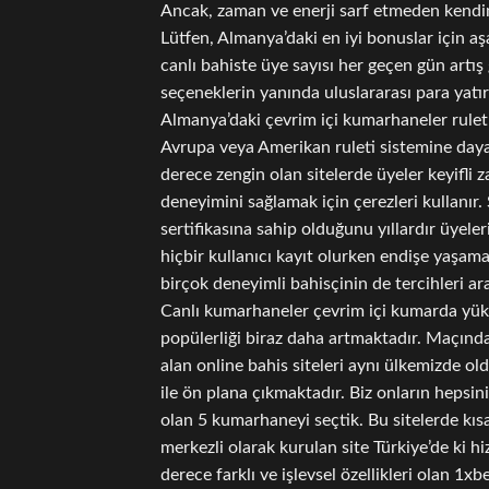
Ancak, zaman ve enerji sarf etmeden kendini
Lütfen, Almanya’daki en iyi bonuslar için 
canlı bahiste üye sayısı her geçen gün artı
seçeneklerin yanında uluslararası para yatı
Almanya’daki çevrim içi kumarhaneler rulet
Avrupa veya Amerikan ruleti sistemine dayal
derece zengin olan sitelerde üyeler keyifli 
deneyimini sağlamak için çerezleri kullanır.
sertifikasına sahip olduğunu yıllardır üyel
hiçbir kullanıcı kayıt olurken endişe yaşam
birçok deneyimli bahisçinin de tercihleri a
Canlı kumarhaneler çevrim içi kumarda yüks
popülerliği biraz daha artmaktadır. Maçın
alan online bahis siteleri aynı ülkemizde old
ile ön plana çıkmaktadır. Biz onların hepsini
olan 5 kumarhaneyi seçtik. Bu sitelerde kı
merkezli olarak kurulan site Türkiye’de ki h
derece farklı ve işlevsel özellikleri olan 1xb