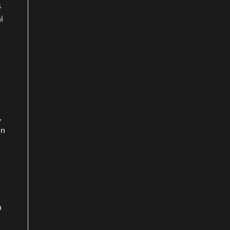
s
i
,
in
n