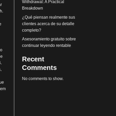
Withdrawal: A Practical
r
Breakdown
h.
¿Qué piensan realmente sus
clientes acerca de su detalle
e
completo?
Asesoramiento gratuito sobre
continuar leyendo rentable
ao
de
Recent
.
Comments
,
No comments to show.
ue
, em