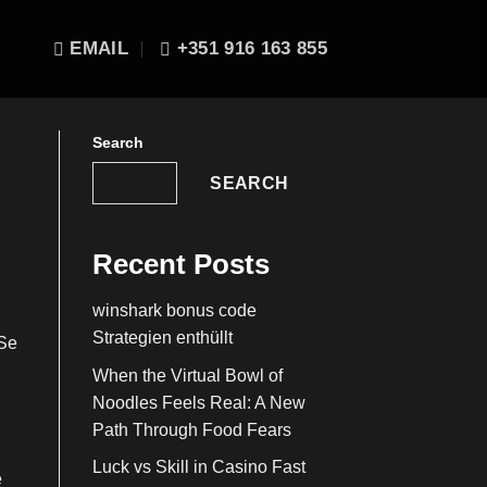
EMAIL
+351 916 163 855
Search
SEARCH
Recent Posts
winshark bonus code
Strategien enthüllt
 Se
When the Virtual Bowl of
Noodles Feels Real: A New
Path Through Food Fears
Luck vs Skill in Casino Fast
e