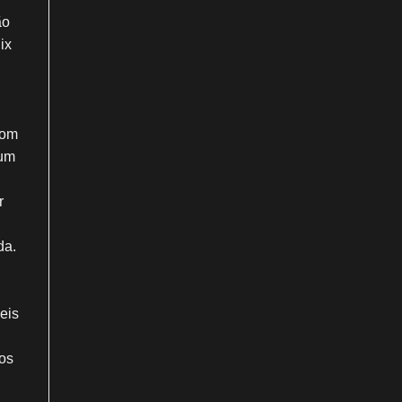
ão
ix
com
 um
r
da.
eis
gos