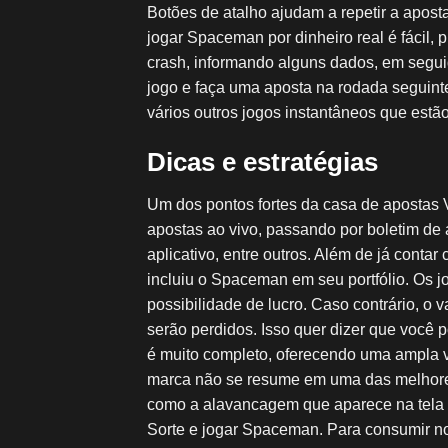
Botões de atalho ajudam a repetir a aposta
jogar Spaceman por dinheiro real é fácil, 
crash, informando alguns dados, em seguid
jogo e faça uma aposta na rodada seguint
vários outros jogos instantâneos que estão
Dicas e estratégias
Um dos pontos fortes da casa de apostas 
apostas ao vivo, passando por boletim de a
aplicativo, entre outros. Além de já cont
incluiu o Spaceman em seu portfólio. Os 
possibilidade de lucro. Caso contrário, o
serão perdidos. Isso quer dizer que você 
é muito completo, oferecendo uma ampla v
marca não se resume em uma das melhores 
como a alavancagem que aparece na tela se
Sorte e jogar Spaceman. Para consumir n