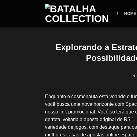
Skip
to
HOME
content
Explorando a Estra
Possibilida
PO
Enquanto o cosmonauta está voando o fund
você busca uma nova horizonte com Spacem
nosso link promocional. Você só terá que
derrota, voltaria à aposta original de R$ 
variedade de jogos, com destaque para o
melhores casas de apostas online. Spacem