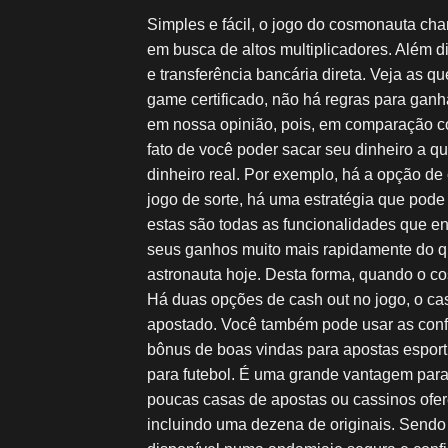
Simples e fácil, o jogo do cosmonauta ch
em busca de altos multiplicadores. Além 
e transferência bancária direta. Veja as
game certificado, não há regras para ganh
em nossa opinião, pois, em comparação co
fato de você poder sacar seu dinheiro a 
dinheiro real. Por exemplo, há a opção d
jogo de sorte, há uma estratégia que pode
estas são todas as funcionalidades que e
seus ganhos muito mais rapidamente do que
astronauta hoje. Desta forma, quando o co
Há duas opções de cash out no jogo, o ca
apostado. Você também pode usar as confi
bônus de boas vindas para apostas esport
para futebol. É uma grande vantagem para
poucas casas de apostas ou cassinos ofer
incluindo uma dezena de originais. Sendo