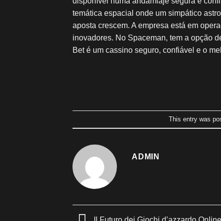
disponível numa andamiaje segura e con
temática espacial onde um simpático astro
aposta crescem. A empresa está em opera
inovadores. No Spaceman, tem a opção de 
Bet é um cassino seguro, confiável e o m
This entry was po
ADMIN
Il Futuro dei Giochi d’azzardo Online