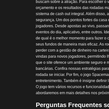
buscam sobre a atração. Para escolher o 
orçamento e os resultados das rodadas m
sistema de cash out integral. Além disso, 
segurança. Um dos pontos fortes da casa d
jogadores. Desde apostas ao vivo, passando
eventos do dia, aplicativo, entre outros. I
de qual é o melhor momento para fazer o c
seus fundos de maneira mais eficaz. As 
perder com a gestão de dinheiro na carte
vindas para novos jogadores, permitindo 
que o site oferece um ambiente seguro e 
bancárias. Confira nossas estratégias par
rodada se iniciar. Por fim, o jogo Spacem
entretenimento. Também é insigne definir 
O jogo tem vários recursos e funcionalida
abordaremos em mais detalhes nos próxim
Perguntas Frequentes 