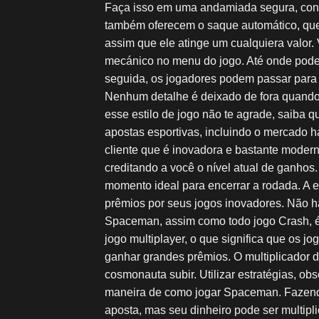
Faça isso em uma andamiada segura, confi
também oferecem o saque automático, que 
assim que ele atinge um cualquiera valor
mecánico no menu do jogo. Até onde pod
seguida, os jogadores podem passar para 
Nenhum detalhe é deixado de fora quando 
esse estilo de jogo não te agrade, saiba 
apostas esportivas, incluindo o mercado
cliente que é inovadora e bastante moder
creditando a você o nível atual de ganho
momento ideal para encerrar a rodada. A
prêmios por seus jogos inovadores. Não h
Spaceman, assim como todo jogo Crash, é 
jogo multiplayer, o que significa que os 
ganhar grandes prêmios. O multiplicador
cosmonauta subir. Utilizar estratégias, o
maneira de como jogar Spaceman. Fazendo i
aposta, mas seu dinheiro pode ser multipl