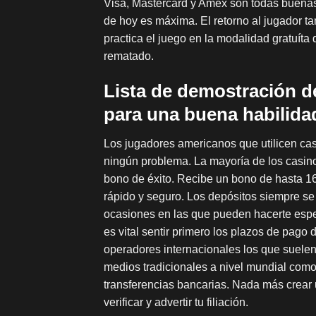
Visa, Mastercard y Amex son todas buenas
de hoy es máxima. El retorno al jugador ta
practica el juego en la modalidad gratuíta 
rematado.
Lista de demostración de
para una buena habilidad
Los jugadores americanos que utilicen ca
ningún problema. La mayoría de los casin
bono de éxito. Recibe un bono de hasta 16
rápido y seguro. Los depósitos siempre se 
ocasiones en las que pueden hacerte espe
es vital sentir primero los plazos de pago 
operadores internacionales los que suelen
medios tradicionales a nivel mundial como 
transferencias bancarias. Nada más crear un
verificar y advertir tu filiación.