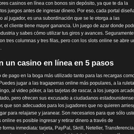
res casinos en línea con bonos sin depósito, ya que te da la
ntos juegos antes de ingresar dinero. Por eso, cada portal diseñ
no al jugador, es una subordinación que se le otorga a las
or, el cliente tiene mayor ganancia. Un juego de azar donde pod
industria y sabes cómo utilizar tus giros y avances. Seguramente
n tres columnas y tres filas, pero con los slots online se abre 
.
n un casino en línea en 5 pasos
 de pago en la boga más utilizado tanto para las recargas com
 Puedes jugar a las tragaperras online más populares, a la rulet
 bingo, al video póker, a las tarjetas de rascar, a los juegos arcad
estado, pero ofrecen sus excusado a ciudadanos estadounidense
os que son adecuados para los jugadores que no quieren arries
ar para relajarse y jaranear. Son necesarios para que sólo ust
nline es posible ingresar y retirar dinero a través de
orma inmediata: tarjeta, PayPal, Skrill, Neteller, Transferencia