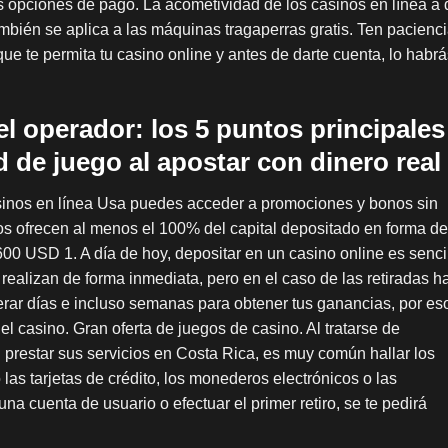
 opciones de pago. La acometividad de los casinos en línea a 
mbién se aplica a las máquinas tragaperras gratis. Ten pacienci
que te permita tu casino online y antes de darte cuenta, lo habr
l operador: los 5 puntos principales
 de juego al apostar con dinero real
sinos en línea Usa puedes acceder a promociones y bonos sin
os ofrecen al menos el 100% del capital depositado en forma de
00 USD 1. A día de hoy, depositar en un casino online es sencil
realizan de forma inmediata, pero en el caso de las retiradas h
rar días e incluso semanas para obtener tus ganancias, por es
del casino. Gran oferta de juegos de casino. Al tratarse de
 prestar sus servicios en Costa Rica, es muy común hallar los
las tarjetas de crédito, los monederos electrónicos o las
a cuenta de usuario o efectuar el primer retiro, se te pedirá