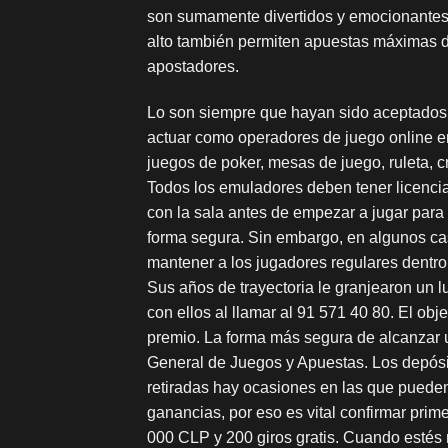
son sumamente divertidos y emocionantes,
alto también permiten apuestas máximas d
apostadores.
Lo son siempre que hayan sido aceptados p
actuar como operadores de juego online e
juegos de poker, mesas de juego, ruleta, c
Todos los emuladores deben tener licencia
con la sala antes de empezar a jugar para
forma segura. Sin embargo, en algunos cas
mantener a los jugadores regulares dentro
Sus años de trayectoria le granjearon un 
con ellos al llamar al 91 571 40 80. El obj
premio. La forma más segura de alcanzar u
General de Juegos y Apuestas. Los depósit
retiradas hay ocasiones en las que pueden
ganancias, por eso es vital confirmar prim
000 CLP y 200 giros gratis. Cuando estés 