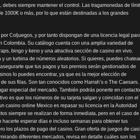
 debes siempre mantener el control. Las tragamonedas de lími
e 1000€ o más, por lo que están destinadas a los grandes
or Coljuegos, y por tanto dispongan de una licencia legal par
n Colombia. Su catálogo cuenta con una amplia variedad de
raps, bingo y keno y una atractiva sección de casino en vivo.
 y un turbina de números aleatorios. Si quieres, puedes chatea
 asegurarte que tus pagos y tus premios serán gestionados de
inos lo puedes encontrar, ya que es la mejor elección de
 de sus filas. Son tan conocidos como Harrah’s o The Caesars.
lugar especial del mercado. También podrás ponerte en contacto
etivo es que los números de su tarjeta salgan y coincidan con el
n casino online Mexico es repasar su licencia en la Autoridad
os siempre se realizan de forma inmediata, pero en el caso de
 hacerte esperar días e incluso semanas para obtener tus
ero los plazos de pago del casino. Gran oferta de juegos de casi
mirando diferentes mercados, revisa en detalle cuáles son los