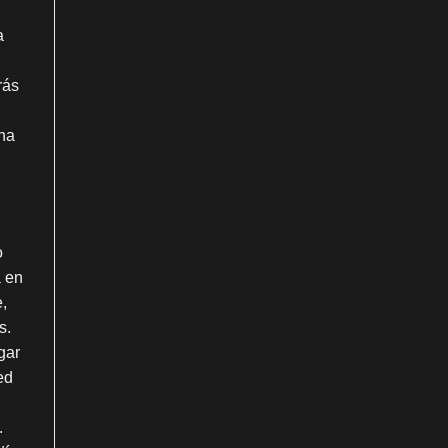
a
rás
una
o
a en
e,
s.
gar
ed
.