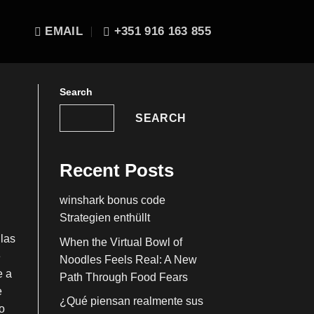
EMAIL
+351 916 163 855
Search
SEARCH
Recent Posts
winshark bonus code
Strategien enthüllt
las
When the Virtual Bowl of
e
Noodles Feels Real: A New
e a
Path Through Food Fears
e
¿Qué piensan realmente sus
o