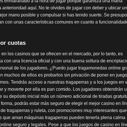
a es enmarañado a la hora de jugar porque garantiza una maña
 anterioridad aquí. No te olvides de jugar con deber y ubicar un
ejor mano posible y compulsar si has tenido suerte. Se presup
an con unas características comunes en cuanto a funcionalidad
por cuotas
en los casinos que se ofrecen en el mercado, por lo tanto, es
ta con una licencia oficial y con una buena soltura de encriptac
personal de los jugadores. ¿Puedo jugar tragamonedas online gra
n muchos de ellos es probarlos sin privación de poner en jueg
emos. Tendrás acceso a nuestras tragaperras y a los juegos en 
ar y moverte por ella es pan comido. Los jugadores obtendrán 
 su depósito inicial más un número adicional de tiradas gratuit
forma, podrás estar más seguro de elegir el mejor casino en lí
de tragaperras y ruleta, con promociones muy interesantes que
s que aman máquinas tragaperras pueden tenerla plena calma
online seguro y legales. Pese a que los juegos de casino en lín