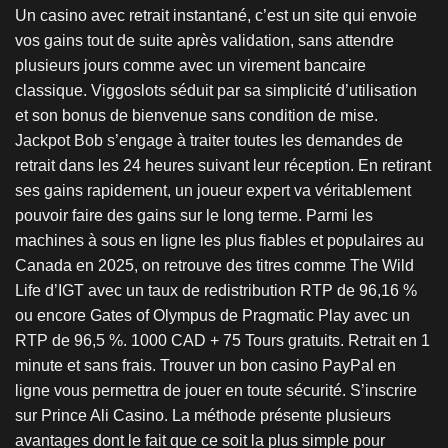
Un casino avec retrait instantané, c’est un site qui envoie
vos gains tout de suite après validation, sans attendre
plusieurs jours comme avec un virement bancaire
classique. Viggoslots séduit par sa simplicité d’utilisation
et son bonus de bienvenue sans condition de mise.
Jackpot Bob s’engage à traiter toutes les demandes de
retrait dans les 24 heures suivant leur réception. En retirant
ses gains rapidement, un joueur expert va véritablement
pouvoir faire des gains sur le long terme. Parmi les
machines à sous en ligne les plus fiables et populaires au
Canada en 2025, on retrouve des titres comme The Wild
Life d’IGT avec un taux de redistribution RTP de 96,16 %
ou encore Gates of Olympus de Pragmatic Play avec un
RTP de 96,5 %. 1000 CAD + 75 Tours gratuits. Retrait en 1
minute et sans frais. Trouver un bon casino PayPal en
ligne vous permettra de jouer en toute sécurité. S’inscrire
sur Prince Ali Casino. La méthode présente plusieurs
avantages dont le fait que ce soit la plus simple pour