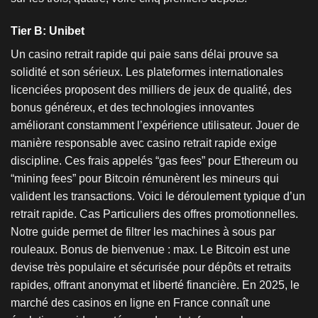
Tier B: Unibet
Un casino retrait rapide qui paie sans délai prouve sa
solidité et son sérieux. Les plateformes internationales
licenciées proposent des milliers de jeux de qualité, des
bonus généreux, et des technologies innovantes
améliorant constamment l’expérience utilisateur. Jouer de
manière responsable avec casino retrait rapide exige
discipline. Ces frais appelés “gas fees” pour Ethereum ou
“mining fees” pour Bitcoin rémunèrent les mineurs qui
valident les transactions. Voici le déroulement typique d’un
retrait rapide. Cas Particuliers des offres promotionnelles.
Notre guide permet de filtrer les machines à sous par
rouleaux. Bonus de bienvenue : max. Le Bitcoin est une
devise très populaire et sécurisée pour dépôts et retraits
rapides, offrant anonymat et liberté financière. En 2025, le
marché des casinos en ligne en France connaît une