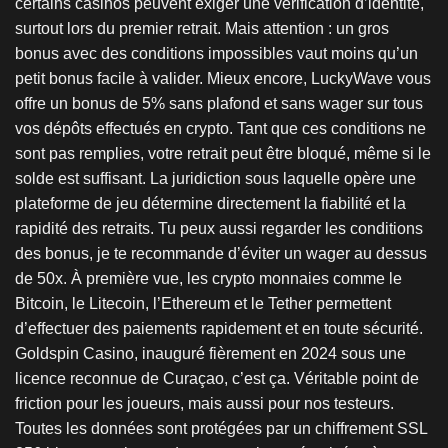
certains casinos peuvent exiger une vérification d’identité,
surtout lors du premier retrait. Mais attention : un gros
bonus avec des conditions impossibles vaut moins qu’un
petit bonus facile à valider. Mieux encore, LuckyWave vous
offre un bonus de 5% sans plafond et sans wager sur tous
vos dépôts effectués en crypto. Tant que ces conditions ne
sont pas remplies, votre retrait peut être bloqué, même si le
solde est suffisant. La juridiction sous laquelle opère une
plateforme de jeu détermine directement la fiabilité et la
rapidité des retraits. Tu peux aussi regarder les conditions
des bonus, je te recommande d’éviter un wager au dessus
de 50x. À première vue, les crypto monnaies comme le
Bitcoin, le Litecoin, l’Ethereum et le Tether permettent
d’effectuer des paiements rapidement et en toute sécurité.
Goldspin Casino, inauguré fièrement en 2024 sous une
licence reconnue de Curaçao, c’est ça. Véritable point de
friction pour les joueurs, mais aussi pour nos testeurs.
Toutes les données sont protégées par un chiffrement SSL