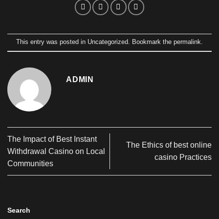
This entry was posted in
Uncategorized
. Bookmark the
permalink
.
ADMIN
The Impact of Best Instant
The Ethics of best online
Withdrawal Casino on Local
casino Practices
Communities
Search