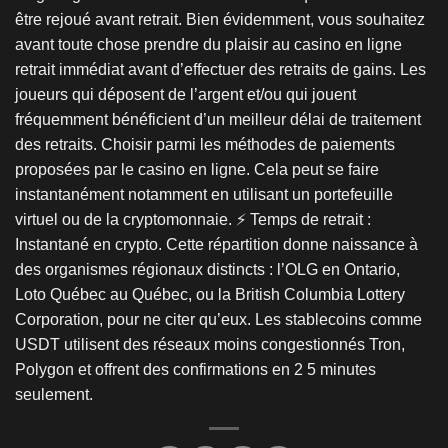
être rejoué avant retrait. Bien évidemment, vous souhaitez
avant toute chose prendre du plaisir au casino en ligne
retrait immédiat avant d’effectuer des retraits de gains. Les
joueurs qui déposent de l’argent et/ou qui jouent
fréquemment bénéficient d’un meilleur délai de traitement
des retraits. Choisir parmi les méthodes de paiements
proposées par le casino en ligne. Cela peut se faire
instantanément notamment en utilisant un portefeuille
virtuel ou de la cryptomonnaie. ⚡ Temps de retrait :
Instantané en crypto. Cette répartition donne naissance à
des organismes régionaux distincts : l’OLG en Ontario,
Loto Québec au Québec, ou la British Columbia Lottery
Corporation, pour ne citer qu’eux. Les stablecoins comme
USDT utilisent des réseaux moins congestionnés Tron,
Polygon et offrent des confirmations en 2 5 minutes
seulement.