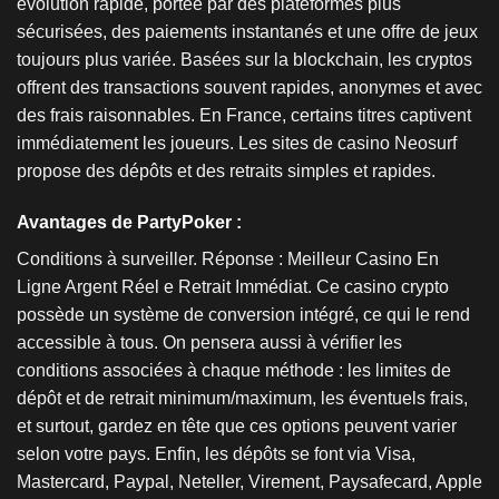
évolution rapide, portée par des plateformes plus
sécurisées, des paiements instantanés et une offre de jeux
toujours plus variée. Basées sur la blockchain, les cryptos
offrent des transactions souvent rapides, anonymes et avec
des frais raisonnables. En France, certains titres captivent
immédiatement les joueurs. Les sites de casino Neosurf
propose des dépôts et des retraits simples et rapides.
Avantages de PartyPoker :
Conditions à surveiller. Réponse : Meilleur Casino En
Ligne Argent Réel e Retrait Immédiat. Ce casino crypto
possède un système de conversion intégré, ce qui le rend
accessible à tous. On pensera aussi à vérifier les
conditions associées à chaque méthode : les limites de
dépôt et de retrait minimum/maximum, les éventuels frais,
et surtout, gardez en tête que ces options peuvent varier
selon votre pays. Enfin, les dépôts se font via Visa,
Mastercard, Paypal, Neteller, Virement, Paysafecard, Apple