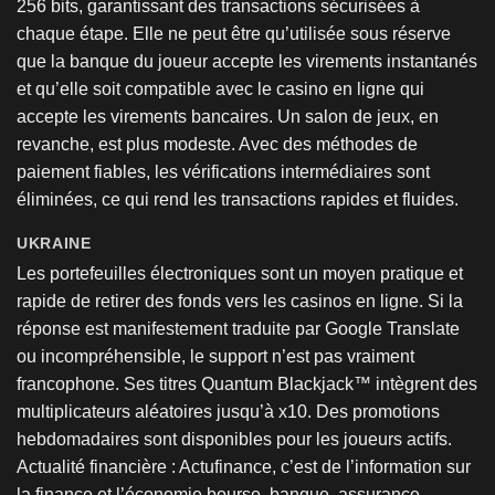
256 bits, garantissant des transactions sécurisées à
chaque étape. Elle ne peut être qu’utilisée sous réserve
que la banque du joueur accepte les virements instantanés
et qu’elle soit compatible avec le casino en ligne qui
accepte les virements bancaires. Un salon de jeux, en
revanche, est plus modeste. Avec des méthodes de
paiement fiables, les vérifications intermédiaires sont
éliminées, ce qui rend les transactions rapides et fluides.
UKRAINE
Les portefeuilles électroniques sont un moyen pratique et
rapide de retirer des fonds vers les casinos en ligne. Si la
réponse est manifestement traduite par Google Translate
ou incompréhensible, le support n’est pas vraiment
francophone. Ses titres Quantum Blackjack™ intègrent des
multiplicateurs aléatoires jusqu’à x10. Des promotions
hebdomadaires sont disponibles pour les joueurs actifs.
Actualité financière : Actufinance, c’est de l’information sur
la finance et l’économie bourse, banque, assurance,