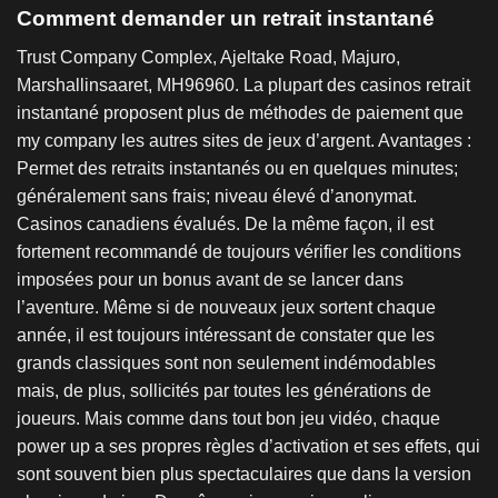
Comment demander un retrait instantané
Trust Company Complex, Ajeltake Road, Majuro,
Marshallinsaaret, MH96960. La plupart des casinos retrait
instantané proposent plus de méthodes de paiement que
my company
les autres sites de jeux d’argent. Avantages :
Permet des retraits instantanés ou en quelques minutes;
généralement sans frais; niveau élevé d’anonymat.
Casinos canadiens évalués. De la même façon, il est
fortement recommandé de toujours vérifier les conditions
imposées pour un bonus avant de se lancer dans
l’aventure. Même si de nouveaux jeux sortent chaque
année, il est toujours intéressant de constater que les
grands classiques sont non seulement indémodables
mais, de plus, sollicités par toutes les générations de
joueurs. Mais comme dans tout bon jeu vidéo, chaque
power up a ses propres règles d’activation et ses effets, qui
sont souvent bien plus spectaculaires que dans la version