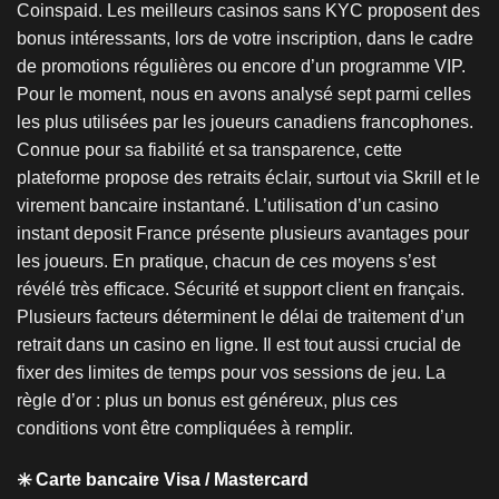
Coinspaid. Les meilleurs casinos sans KYC proposent des
bonus intéressants, lors de votre inscription, dans le cadre
de promotions régulières ou encore d’un programme VIP.
Pour le moment, nous en avons analysé sept parmi celles
les plus utilisées par les joueurs canadiens francophones.
Connue pour sa fiabilité et sa transparence, cette
plateforme propose des retraits éclair, surtout via Skrill et le
virement bancaire instantané. L’utilisation d’un casino
instant deposit France présente plusieurs avantages pour
les joueurs. En pratique, chacun de ces moyens s’est
révélé très efficace. Sécurité et support client en français.
Plusieurs facteurs déterminent le délai de traitement d’un
retrait dans un casino en ligne. Il est tout aussi crucial de
fixer des limites de temps pour vos sessions de jeu. La
règle d’or : plus un bonus est généreux, plus ces
conditions vont être compliquées à remplir.
✳️ Carte bancaire Visa / Mastercard