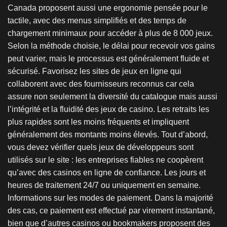
Canada proposent aussi une ergonomie pensée pour le
tactile, avec des menus simplifiés et des temps de
chargement minimaux pour accéder à plus de 8 000 jeux.
Selon la méthode choisie, le délai pour recevoir vos gains
peut varier, mais le processus est généralement fluide et
sécurisé. Favorisez les sites de jeux en ligne qui
collaborent avec des fournisseurs reconnus car cela
assure non seulement la diversité du catalogue mais aussi
l’intégrité et la fluidité des jeux de casino. Les retraits les
plus rapides sont les moins fréquents et impliquent
généralement des montants moins élevés. Tout d’abord,
vous devez vérifier quels jeux de développeurs sont
utilisés sur le site : les entreprises fiables ne coopèrent
qu’avec des casinos en ligne de confiance. Les jours et
heures de traitement 24/7 ou uniquement en semaine.
Informations sur les modes de paiement. Dans la majorité
des cas, ce paiement est effectué par virement instantané,
bien que d’autres casinos ou bookmakers proposent des