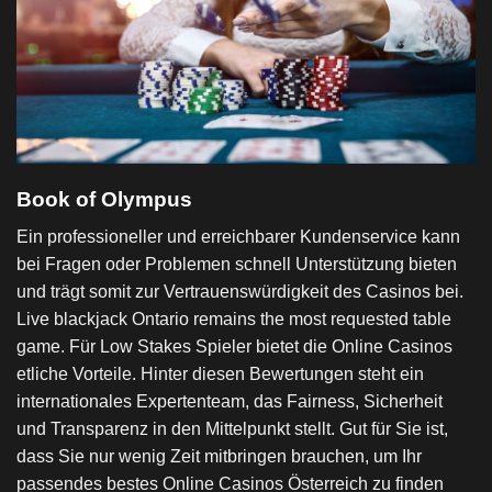
Book of Olympus
Ein professioneller und erreichbarer Kundenservice kann
bei Fragen oder Problemen schnell Unterstützung bieten
und trägt somit zur Vertrauenswürdigkeit des Casinos bei.
Live blackjack Ontario remains the most requested table
game. Für Low Stakes Spieler bietet die Online Casinos
etliche Vorteile. Hinter diesen Bewertungen steht ein
internationales Expertenteam, das Fairness, Sicherheit
und Transparenz in den Mittelpunkt stellt. Gut für Sie ist,
dass Sie nur wenig Zeit mitbringen brauchen, um Ihr
passendes bestes Online Casinos Österreich zu finden