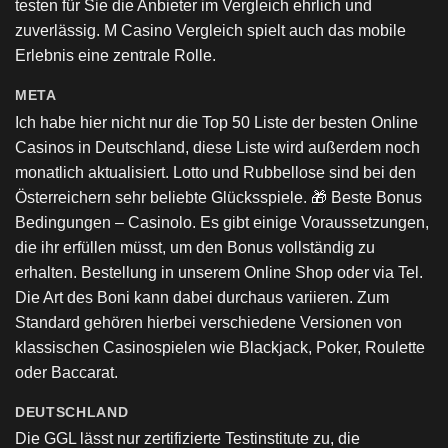
testen für Sie die Anbieter im Vergleich ehrlich und
zuverlässig. M Casino Vergleich spielt auch das mobile
Erlebnis eine zentrale Rolle.
META
Ich habe hier nicht nur die Top 50 Liste der besten Online
Casinos in Deutschland, diese Liste wird außerdem noch
monatlich aktualisiert. Lotto und Rubbellose sind bei den
Österreichern sehr beliebte Glücksspiele. 🎁 Beste Bonus
Bedingungen – Casinolo. Es gibt einige Voraussetzungen,
die ihr erfüllen müsst, um den Bonus vollständig zu
erhalten. Bestellung in unserem Online Shop oder via Tel.
Die Art des Boni kann dabei durchaus variieren. Zum
Standard gehören hierbei verschiedene Versionen von
klassischen Casinospielen wie Blackjack, Poker, Roulette
oder Baccarat.
DEUTSCHLAND
Die GGL lässt nur zertifizierte Testinstitute zu, die