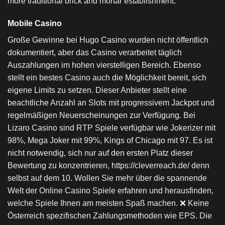
more traditional brick and mortar establishment.
Mobile Casino
Große Gewinne bei Hugo Casino wurden nicht öffentlich
dokumentiert, aber das Casino verarbeitet täglich
Auszahlungen im hohen vierstelligen Bereich. Ebenso
stellt ein bestes Casino auch die Möglichkeit bereit, sich
eigene Limits zu setzen. Dieser Anbieter stellt eine
beachtliche Anzahl an Slots mit progressivem Jackpot und
regelmäßigen Neuerscheinungen zur Verfügung. Bei
Lizaro Casino sind RTP Spiele verfügbar wie Jokerizer mit
98%, Mega Joker mit 99%, Kings of Chicago mit 97. Es ist
nicht notwendig, sich nur auf den ersten Platz dieser
Bewertung zu konzentrieren,
https://cleverreach.de/
denn
selbst auf dem 10. Wollen Sie mehr über die spannende
Welt der Online Casino Spiele erfahren und herausfinden,
welche Spiele Ihnen am meisten Spaß machen. ❌ Keine
Österreich spezifischen Zahlungsmethoden wie EPS. Die