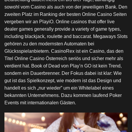
sowohl vom Casino als auch von der jeweiligen Bank. Den
zweiten Platz im Ranking der besten Online Casino Seiten
vergeben wir an PlayiO. Online casinos that offer live
dealer games generally provide a variety of game types,
including blackjack, roulette and baccarat. Megaways Slots
gehören zu den modernsten Automaten bei
Glücksspielanbietern. CasinoRex ist ein Casino, das den
Titel Online Casino Österreich seriös und sicher mehr als
verdient hat. Book of Dead von Play’n GO ist kein Trend,
sondern ein Dauerbrenner. Der Fokus dabei ist klar: Wie
gut ist das Spielkonzept, wie modern ist das Design und
handelt es sich „nur wieder” um ein Whitelabel eines
bekannten Unternehmens. Dazu kommen laufend Poker
Events mit internationalen Gästen.