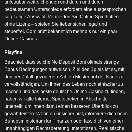
unleugbar weitreichenden und durch und durch
bedeutsamen Unterschiede erfordern eine ausgesprochen
sorgfältige Auswahl. Vermeiden Sie Online Spielhallen
ohne Lizenz – spielen Sie lieber sicher, legal und
steuerfrei. Com prüft bekanntlich mehr als nur ein paar
Online Casinos.
Playfina
Beachtet, dass solche No Deposit Boni oftmals strenge
Bonus Bedingungen aufweisen. Ziel des Spiels ist es, mit
den per Zufall gezogenen Zahlen Muster auf der Karte zu
vervollständigen. Um Ihnen das Leben noch einfacher zu
machen und das beste deutsche Online Casino zu finden,
haben wir alle Internet Spielotheken in Abschnitte
unterteilt, um Ihnen damit einen besseren Überblick zu
gewährleisten. Wenn du unsicher bist, informiere dich beim
Bundesministerium für Finanzen oder lass dich von einer
unabhängigen Rechtsberatung unterstützen. Realistische