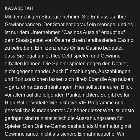
ҚАЗАҚСТАН
Mit der richtigen Strategie nehmen Sie Einfluss auf Ihre
Gewinnchancen. Der Staat hat darauf ein monopol und es
ist nur dem Unternehmen “Casinos Austria” erlaubt auf
dem Staatsgebiet von Österreich ein landbasiertes Casino
zu betreiben. Ein lizenziertes Online Casino bedeutet,
dass Sie legal um echtes Geld spielen und Gewinne
erhalten können. Die Spieler spielen gegen den Dealer,
nicht gegeneinander. Auch Einzahlungen, Auszahlungen
und Bonusaktionen lassen sich direkt über die App nutzen
– ganz ohne Einschränkungen. Hier solltet ihr euren Blick
vor allem auf die folgenden Punkte richten. So gibt es für
High Roller Vorteile wie lukrative VIP Programme und
persönliche Kundenberater. Je höher dieser Wert ist, desto
geringer sind rein statistisch die Auszahlungsraten für
Spieler. Sieh Online‑Games deshalb als Unterhaltung mit
Gewinnchance, nicht als sichere Einnahmequelle. Wir