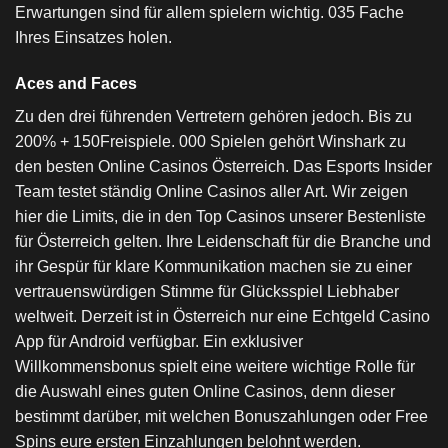
Erwartungen sind für allem spielern wichtig. 035 Fache
Ihres Einsatzes holen.
Aces and Faces
Zu den drei führenden Vertretern gehören jedoch. Bis zu
200% + 150Freispiele. 000 Spielen gehört Winshark zu
den besten Online Casinos Österreich. Das Esports Insider
Team testet ständig Online Casinos aller Art. Wir zeigen
hier die Limits, die in den Top Casinos unserer Bestenliste
für Österreich gelten. Ihre Leidenschaft für die Branche und
ihr Gespür für klare Kommunikation machen sie zu einer
vertrauenswürdigen Stimme für Glücksspiel Liebhaber
weltweit. Derzeit ist in Österreich nur eine Echtgeld Casino
App für Android verfügbar. Ein exklusiver
Willkommensbonus spielt eine weitere wichtige Rolle für
die Auswahl eines guten Online Casinos, denn dieser
bestimmt darüber, mit welchen Bonuszahlungen oder Free
Spins eure ersten Einzahlungen belohnt werden.