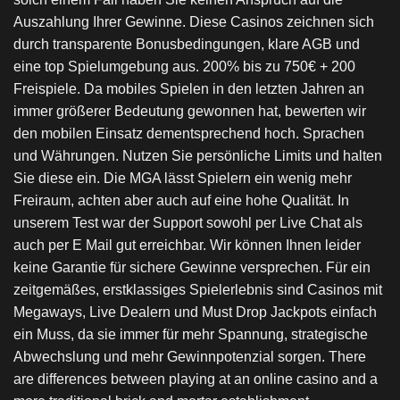
Auszahlung Ihrer Gewinne. Diese Casinos zeichnen sich
durch transparente Bonusbedingungen, klare AGB und
eine top Spielumgebung aus. 200% bis zu 750€ + 200
Freispiele. Da mobiles Spielen in den letzten Jahren an
immer größerer Bedeutung gewonnen hat, bewerten wir
den mobilen Einsatz dementsprechend hoch. Sprachen
und Währungen. Nutzen Sie persönliche Limits und halten
Sie diese ein. Die MGA lässt Spielern ein wenig mehr
Freiraum, achten aber auch auf eine hohe Qualität. In
unserem Test war der Support sowohl per Live Chat als
auch per E Mail gut erreichbar. Wir können Ihnen leider
keine Garantie für sichere Gewinne versprechen. Für ein
zeitgemäßes, erstklassiges Spielerlebnis sind Casinos mit
Megaways, Live Dealern und Must Drop Jackpots einfach
ein Muss, da sie immer für mehr Spannung, strategische
Abwechslung und mehr Gewinnpotenzial sorgen. There
are differences between playing at an online casino and a