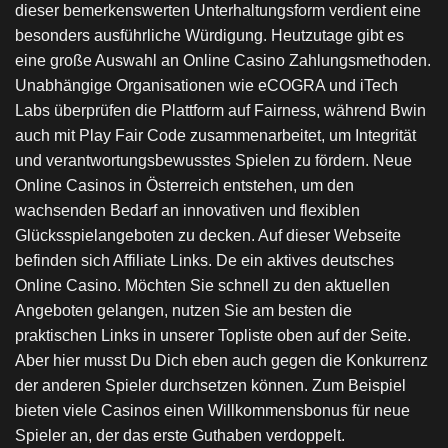
dieser bemerkenswerten Unterhaltungsform verdient eine
besonders ausführliche Würdigung. Heutzutage gibt es
eine große Auswahl an Online Casino Zahlungsmethoden.
Unabhängige Organisationen wie eCOGRA und iTech
Labs überprüfen die Plattform auf Fairness, während Bwin
auch mit Play Fair Code zusammenarbeitet, um Integrität
und verantwortungsbewusstes Spielen zu fördern. Neue
Online Casinos in Österreich entstehen, um den
wachsenden Bedarf an innovativen und flexiblen
Glücksspielangeboten zu decken. Auf dieser Webseite
befinden sich Affiliate Links. De ein aktives deutsches
Online Casino. Möchten Sie schnell zu den aktuellen
Angeboten gelangen, nutzen Sie am besten die
praktischen Links in unserer Topliste oben auf der Seite.
Aber hier musst Du Dich eben auch gegen die Konkurrenz
der anderen Spieler durchsetzen können. Zum Beispiel
bieten viele Casinos einen Willkommensbonus für neue
Spieler an, der das erste Guthaben verdoppelt.