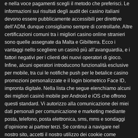
e nella voce pagamenti scegli il metodo che preferisci. Le
informazioni sui risultati degli audit dei casino italiani
devono essere pubblicamente accessibili per direttive
dell’ADM, dunque consigliamo sempre di controllarle. Altre
certificazioni comuni tra i migliori casino online stranieri
sono quelle assegnate da Malta e Gibilterra. Ecco i
vantaggi nello scegliere un casinò più all’avanguardia, e i
fattori negativi per i clienti dei nuovi operatori di gioco.
Infine, alcuni operatori introducono funzionalità esclusive
per mobile, tra cui le notifiche push per le
betalice casino
promozioni personalizzate e il login biometrico Face ID,
impronta digitale. Nella lista che segue elenchiamo alcuni
dei migliori casinò mobile per Android e iOS che offrono
questi standard. Vi autorizzo alla comunicazione dei miei
dati personali per comunicazione e marketing mediante
posta, telefono, posta elettronica, sms, mms e sondaggi
d’opinione ai partner terzi. Se continui a navigare nel
nostro sito, accetti il nostro utilizzo dei cookie come