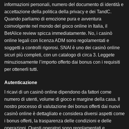
informazioni personali, numero del documento di identità e
accettazione della politica della privacy e dei TandC.
Quando parliamo di emozione pura e avventura
coinvolgente nel mondo del gioco online in Italia, il
BetAlice review spicca immediatamente. No, i casinò
online legali con licenza ADM sono regolamentati e
soggetti a controlli rigorosi. SNAI è uno dei casinò online
sicuri più completi, con un catalogo di circa 3. Leggete
minuziosamente l’importo offerto dai bonus con i requisiti
per ottenerli tutti.
Autenticazione
I ricavi di un casinò online dipendono da fattori come
numero di utenti, volume di gioco e margine della casa. Il
nostro processo di valutazione dei bonus offerti dai nuovi
casinò online è dettagliato e considera diversi aspetti come
i bonus offerti, la trasparenza delle condizioni e delle
operazioni. Questi operatori sono regolamentati e