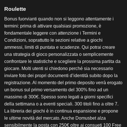
Roulette
Bonus fuorvianti quando non si leggono attentamente i
termini: prima di attivare qualsiasi promozione, è
fondamentale leggere con attenzione i Termini e
Condizioni, soprattutto le sezioni relative a giochi
ammessi, limiti di puntata e scadenze. Qui potrai creare
una strategia di gioco personalizzata o semplicemente
confrontare le statistiche e scegliere la prossima partita da
giocare. Molti utenti si chiedono perché sia necessario
inviare foto dei propri documenti d’identità subito dopo la
registrazione. Al momento del primo deposito verrà erogato
un bonus sul primo versamento del 300% fino ad un
massimo di 300€. Spesso sono legati a giorni specifici
della settimana o a eventi speciali. 300 titoli fino a oltre 7.
La libreria dei giochi è in continua espansione e propone
le ultime novità del mercato. Anche Domusbet alza
sensibilmente la posta con 250€ oltre ai consueti 100 Free