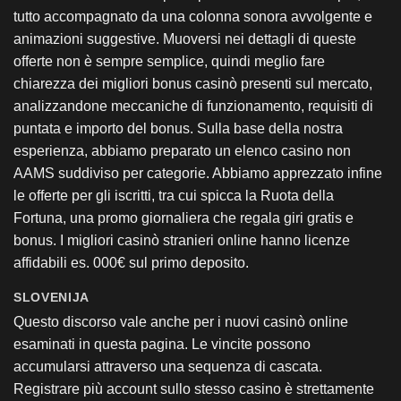
tutto accompagnato da una colonna sonora avvolgente e
animazioni suggestive. Muoversi nei dettagli di queste
offerte non è sempre semplice, quindi meglio fare
chiarezza dei migliori bonus casinò presenti sul mercato,
analizzandone meccaniche di funzionamento, requisiti di
puntata e importo del bonus. Sulla base della nostra
esperienza, abbiamo preparato un elenco casino non
AAMS suddiviso per categorie. Abbiamo apprezzato infine
le offerte per gli iscritti, tra cui spicca la Ruota della
Fortuna, una promo giornaliera che regala giri gratis e
bonus. I migliori casinò stranieri online hanno licenze
affidabili es. 000€ sul primo deposito.
SLOVENIJA
Questo discorso vale anche per i nuovi casinò online
esaminati in questa pagina. Le vincite possono
accumularsi attraverso una sequenza di cascata.
Registrare più account sullo stesso casino è strettamente