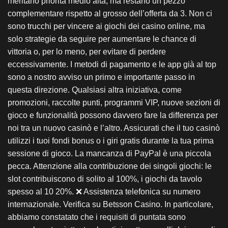
meritano priorità medio alta, ma restano un pezzo
complementare rispetto al grosso dell’offerta da 3. Non ci
sono trucchi per vincere ai giochi dei casino online, ma
solo strategie da seguire per aumentare le chance di
vittoria o, per lo meno, per evitare di perdere
eccessivamente. I metodi di pagamento e le app già al top
sono a nostro avviso un primo e importante passo in
questa direzione. Qualsiasi altra iniziativa, come
promozioni, raccolte punti, programmi VIP, nuove sezioni di
gioco e funzionalità possono davvero fare la differenza per
noi tra un nuovo casinò e l’altro. Assicurati che il tuo casinò
utilizzi i tuoi fondi bonus o i giri gratis durante la tua prima
sessione di gioco. La mancanza di PayPal è una piccola
pecca. Attenzione alla contribuzione dei singoli giochi: le
slot contribuiscono di solito al 100%, i giochi da tavolo
spesso al 10 20%. ❌ Assistenza telefonica su numero
internazionale. Verifica su Betsson Casino. In particolare,
abbiamo constatato che i requisiti di puntata sono