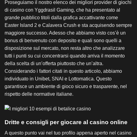
Proseguiamo il nostro elenco dei migliori provider di giochi
di casino con Yggdrasil Gaming, che ha presentato al
grande pubblico titoli dalla grafica accattivante come
Easter Island 2 e Calavera Crush e sta acquisendo sempre
maggiore successo. Adesso che abbiamo visto cos’è un
bonus di benvenuto con deposito e quali sono quelli a
disposizione sul mercato, non resta altro che analizzare
tutti i punti su cui concentrarsi quando arriva il momento
della scelta di un’offerta piuttosto che un’altra.
Considerando i fattori citati in questo articolo, abbiamo
individuato in Unibet, SNAI e Lottomatica. Questo
garantisce un ambiente di gioco sicuro e trasparente, nel
rispetto delle normative italiane.
Dritte e consigli per giocare al casino online
A questo punto vai nel tuo profilo appena aperto nel casino