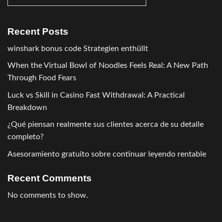
Recent Posts
winshark bonus code Strategien enthüllt
When the Virtual Bowl of Noodles Feels Real: A New Path
Through Food Fears
Luck vs Skill in Casino Fast Withdrawal: A Practical
Breakdown
¿Qué piensan realmente sus clientes acerca de su detalle
completo?
Asesoramiento gratuito sobre continuar leyendo rentable
Recent Comments
No comments to show.