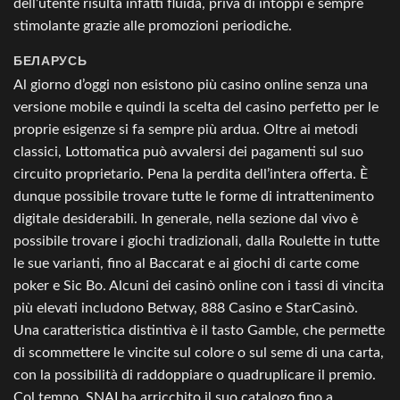
dell’utente risulta infatti fluida, priva di intoppi e sempre
stimolante grazie alle promozioni periodiche.
БЕЛАРУСЬ
Al giorno d’oggi non esistono più casino online senza una
versione mobile e quindi la scelta del casino perfetto per le
proprie esigenze si fa sempre più ardua. Oltre ai metodi
classici, Lottomatica può avvalersi dei pagamenti sul suo
circuito proprietario. Pena la perdita dell’intera offerta. È
dunque possibile trovare tutte le forme di intrattenimento
digitale desiderabili. In generale, nella sezione dal vivo è
possibile trovare i giochi tradizionali, dalla Roulette in tutte
le sue varianti, fino al Baccarat e ai giochi di carte come
poker e Sic Bo. Alcuni dei casinò online con i tassi di vincita
più elevati includono Betway, 888 Casino e StarCasinò.
Una caratteristica distintiva è il tasto Gamble, che permette
di scommettere le vincite sul colore o sul seme di una carta,
con la possibilità di raddoppiare o quadruplicare il premio.
Col tempo, SNAI ha arricchito il suo catalogo fino a