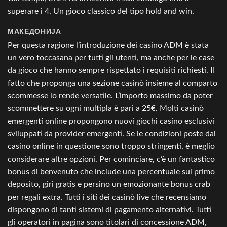
superare i 4. Un gioco classico del tipo hold and win.
МАКЕДОНИЈА
Per questa ragione l’introduzione dei casino ADM è stata
un vero toccasana per tutti gli utenti, ma anche per le case
da gioco che hanno sempre rispettato i requisiti richiesti. Il
fatto che proponga una sezione casinò insieme al comparto
scommesse lo rende versatile. L’importo massimo da poter
scommettere su ogni multipla è pari a 25€. Molti casinò
emergenti online propongono nuovi giochi casino esclusivi
sviluppati da provider emergenti. Se le condizioni poste dal
casino online in questione sono troppo stringenti, è meglio
considerare altre opzioni. Per cominciare, c’è un fantastico
bonus di benvenuto che include una percentuale sul primo
deposito, giri gratis e persino un emozionante bonus crab
per regali extra. Tutti i siti dei casinò live che recensiamo
dispongono di tanti sistemi di pagamento alternativi. Tutti
gli operatori in pagina sono titolari di concessione ADM,