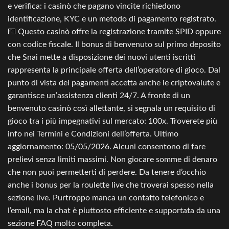
e verifica: i casinò che pagano vincite richiedono
identificazione, KYC e un metodo di pagamento registrato.
💶 Questo casinò offre la registrazione tramite SPID oppure
con codice fiscale. Il bonus di benvenuto sul primo deposito
che Snai mette a disposizione dei nuovi utenti iscritti
rappresenta la principale offerta dell’operatore di gioco. Dal
punto di vista dei pagamenti accetta anche le criptovalute e
garantisce un’assistenza clienti 24/7. A fronte di un
benvenuto casinò così allettante, si segnala un requisito di
gioco tra i più impegnativi sul mercato: 100x. Troverete più
info nei Termini e Condizioni dell’offerta. Ultimo
aggiornamento: 05/05/2026. Alcuni consentono di fare
prelievi senza limiti massimi. Non giocare somme di denaro
che non puoi permetterti di perdere. Da tenere d’occhio
anche i bonus per la roulette live che troverai spesso nella
sezione live. Purtroppo manca un contatto telefonico e
l’email, ma la chat è piuttosto efficiente e supportata da una
sezione FAQ molto completa.