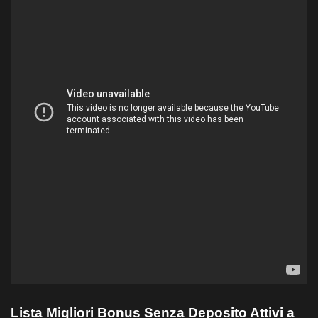
Lista Migliori Bonus Senza Deposito Attivi a