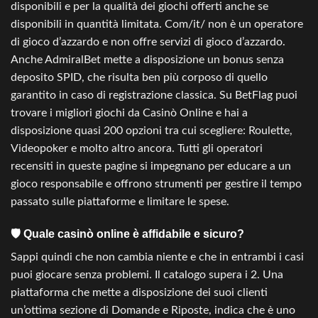
disponibili e per la qualità dei giochi offerti anche se
disponibili in quantità limitata. Com/it/ non è un operatore
di gioco d’azzardo e non offre servizi di gioco d’azzardo.
Anche AdmiralBet mette a disposizione un bonus senza
deposito SPID, che risulta ben più corposo di quello
garantito in caso di registrazione classica. Su BetFlag puoi
trovare i migliori giochi da Casinò Online e hai a
disposizione quasi 200 opzioni tra cui scegliere: Roulette,
Videopoker e molto altro ancora. Tutti gli operatori
recensiti in queste pagine si impegnano per educare a un
gioco responsabile e offrono strumenti per gestire il tempo
passato sulle piattaforme e limitare le spese.
🛡️ Quale casinò online è affidabile e sicuro?
Sappi quindi che non cambia niente e che in entrambi i casi
puoi giocare senza problemi. Il catalogo supera i 2. Una
piattaforma che mette a disposizione dei suoi clienti
un’ottima sezione di Domande e Riposte, indica che è uno