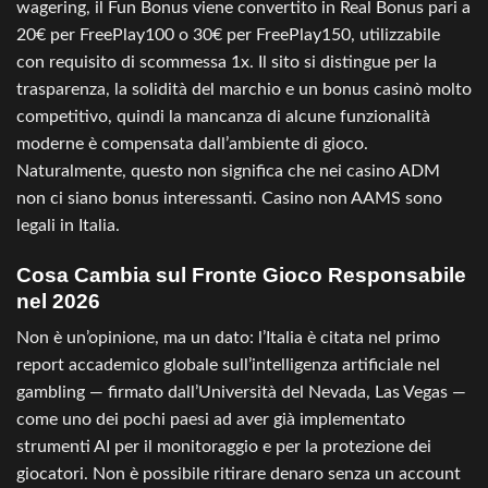
wagering, il Fun Bonus viene convertito in Real Bonus pari a
20€ per FreePlay100 o 30€ per FreePlay150, utilizzabile
con requisito di scommessa 1x. Il sito si distingue per la
trasparenza, la solidità del marchio e un bonus casinò molto
competitivo, quindi la mancanza di alcune funzionalità
moderne è compensata dall’ambiente di gioco.
Naturalmente, questo non significa che nei casino ADM
non ci siano bonus interessanti. Casino non AAMS sono
legali in Italia.
Cosa Cambia sul Fronte Gioco Responsabile
nel 2026
Non è un’opinione, ma un dato: l’Italia è citata nel primo
report accademico globale sull’intelligenza artificiale nel
gambling — firmato dall’Università del Nevada, Las Vegas —
come uno dei pochi paesi ad aver già implementato
strumenti AI per il monitoraggio e per la protezione dei
giocatori. Non è possibile ritirare denaro senza un account