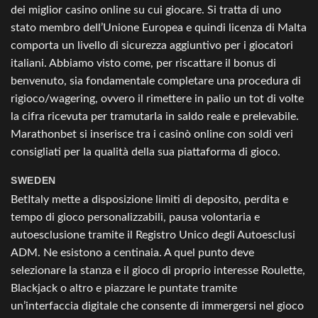
dei miglior casino online su cui giocare. Si tratta di uno
stato membro dell’Unione Europea e quindi licenza di Malta
comporta un livello di sicurezza aggiuntivo per i giocatori
italiani. Abbiamo visto come, per riscattare il bonus di
benvenuto, sia fondamentale completare una procedura di
rigioco/wagering, ovvero il rimettere in palio un tot di volte
la cifra ricevuta per tramutarla in saldo reale e prelevabile.
Marathonbet si inserisce tra i casinò online con soldi veri
consigliati per la qualità della sua piattaforma di gioco.
SWEDEN
BetItaly mette a disposizione limiti di deposito, perdita e
tempo di gioco personalizzabili, pausa volontaria e
autoesclusione tramite il Registro Unico degli Autoesclusi
ADM. Ne esistono a centinaia. A quel punto deve
selezionare la stanza e il gioco di proprio interesse Roulette,
Blackjack o altro e piazzare le puntate tramite
un’interfaccia digitale che consente di immergersi nel gioco