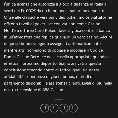
l’unica licenza che autorizza il gioco a distanza in Italia ai
sensi del D. 000€ dà un buon boost sul primo deposito.
Oltre alle classiche versioni video poker, molte piattaforme
offrono tavoli di poker live con varianti come Casino
Hold’em e Three Card Poker, dove si gioca contro il banco
in un’atmosfera che replica quella di un vero casinò. Alcuni
di questi bonus vengono assegnati automaticamente,
mentre altri richiedono di copiare e incollare il Codice
Bonus Casinò BetAlice nella casella appropriata quando si
effettua il prossimo deposito. Siamo arrivati a questa
conclusione tenendo conto di fattori quali sicurezza,
affidabilità, esperienza di gioco, bonus, metodi di
pagamento disponibili e assistenza clienti. Leggi di più nella
nostra recensione di 888 Casino.