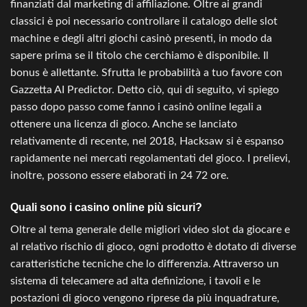
finanziati dal marketing di affiliazione. Oltre ai grandi
classici è poi necessario controllare il catalogo delle slot
machine e degli altri giochi casinò presenti, in modo da
sapere prima se il titolo che cerchiamo è disponibile. Il
bonus è allettante. Sfrutta le probabilità a tuo favore con
Gazzetta AI Predictor. Detto ciò, qui di seguito, vi spiego
passo dopo passo come fanno i casinò online legali a
ottenere una licenza di gioco. Anche se lanciato
relativamente di recente, nel 2018, Hacksaw si è espanso
rapidamente nei mercati regolamentati del gioco. I prelievi,
inoltre, possono essere elaborati in 24 72 ore.
Quali sono i casino online più sicuri?
Oltre al tema generale delle migliori video slot da giocare e
al relativo rischio di gioco, ogni prodotto è dotato di diverse
caratteristiche tecniche che lo differenzia. Attraverso un
sistema di telecamere ad alta definizione, i tavoli e le
postazioni di gioco vengono riprese da più inquadrature,