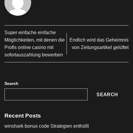
Super einfache einfache
Möglichkeiten, mit denen die
Endlich wird das Geheimnis
Profis online casino mit
von Zeitungsartikel gelüftet
sofortauszahlung bewerben
Search
SEARCH
Recent Posts
winshark bonus code Strategien enthüllt