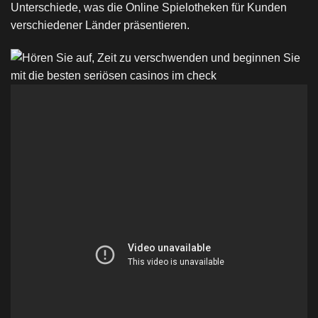
Unterschiede, was die Online Spielotheken für Kunden
verschiedener Länder präsentieren.