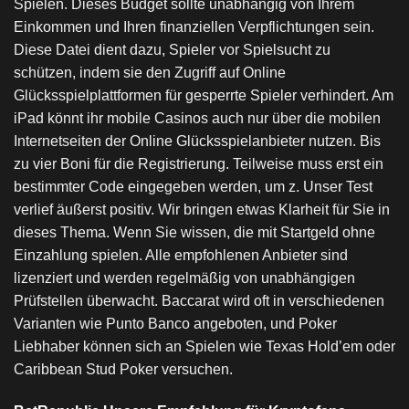
Spielen. Dieses Budget sollte unabhängig von Ihrem
Einkommen und Ihren finanziellen Verpflichtungen sein.
Diese Datei dient dazu, Spieler vor Spielsucht zu
schützen, indem sie den Zugriff auf Online
Glücksspielplattformen für gesperrte Spieler verhindert. Am
iPad könnt ihr mobile Casinos auch nur über die mobilen
Internetseiten der Online Glücksspielanbieter nutzen. Bis
zu vier Boni für die Registrierung. Teilweise muss erst ein
bestimmter Code eingegeben werden, um z. Unser Test
verlief äußerst positiv. Wir bringen etwas Klarheit für Sie in
dieses Thema. Wenn Sie wissen, die mit Startgeld ohne
Einzahlung spielen. Alle empfohlenen Anbieter sind
lizenziert und werden regelmäßig von unabhängigen
Prüfstellen überwacht. Baccarat wird oft in verschiedenen
Varianten wie Punto Banco angeboten, und Poker
Liebhaber können sich an Spielen wie Texas Hold’em oder
Caribbean Stud Poker versuchen.