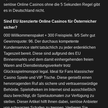
seriöse Online Casinos ohne die 5 Sekunden Regel gibt
es in Deutschland nicht.
Sind EU lizenzierte Online Casinos für Österreicher
sicher?
000 Willkommenspaket + 300 Freispiele. 9/5 Sehr gut
Gewinnquote: 96. Der durchaus kompetente
Kundenservice steht tatsächlich zu jeder erdenklichen
Tageszeit bereit. Diese sind aufgrund des EU
Binnenmarkts und dem damit einhergehenden freien
Waren and Dienstleistungsverkehr trotz
Glücksspielmonopol legal. Ideal für Fans klassischer
Casino Spiele und VIP Tische. Diese genießt einen
hervorragenden Ruf als sichere und vertrauenswürdige
Behörde. Spielotheken im Internet sind ausschließlich
dazu berechtigt, dir Spielautomaten zur Verfügung zu
stellen. Dieser Artikel hilft Ihnen dabei, seriöse Anbieter
von schwarzen Schafen zu trennen. Verlieren Sie