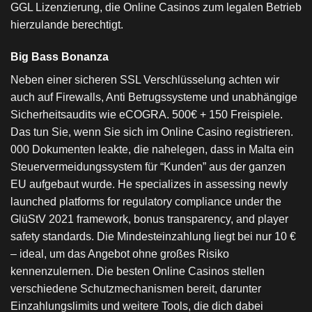
GGL Lizenzierung, die Online Casinos zum legalen Betrieb
hierzulande berechtigt.
Big Bass Bonanza
Neben einer sicheren SSL Verschlüsselung achten wir
auch auf Firewalls, Anti Betrugssysteme und unabhängige
Sicherheitsaudits wie eCOGRA. 500€ + 150 Freispiele.
Das tun Sie, wenn Sie sich im Online Casino registrieren.
000 Dokumenten leakte, die nahelegen, dass in Malta ein
Steuervermeidungssystem für “Kunden” aus der ganzen
EU aufgebaut wurde. He specializes in assessing newly
launched platforms for regulatory compliance under the
GlüStV 2021 framework, bonus transparency, and player
safety standards. Die Mindesteinzahlung liegt bei nur 10 €
– ideal, um das Angebot ohne großes Risiko
kennenzulernen. Die besten Online Casinos stellen
verschiedene Schutzmechanismen bereit, darunter
Einzahlungslimits und weitere Tools, die dich dabei