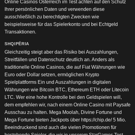
Online Casinos Österreich im Test achten auf den Schutz
Ihrer persönlichen Daten und verwenden diese
ausschließlich zu berechtigten Zwecken wie
beispielsweise für das Spielerkonto und bei Echtgeld
Transaktionen.
SHQIPËRIA
Gleichzeitig steigt aber das Risiko bei Auszahlungen,
Streitfällen und Datenschutz deutlich an. Anders als
traditionelle Online Casinos, die auf Fiat Währungen wie
Euro oder Dollar setzen, ermöglichen Krypto
Spielplattforms Ein und Auszahlungen in digitalen
Währungen wie Bitcoin BTC, Ethereum ETH oder Litecoin
LTC. Wer eine hohe Kontrolle bei den Geldspielen will,
dem empfehlen wir, nach einem Online Casino mit Paysafe
Ausschau zu halten. Mega Moolah, Divine Fortune und
Mega Fortune bieten Jackpots über
https://chip.de/
5 Mio.
Beeindruckend sind auch die vielen Promotionen für
bestehende Spieler, die wir in unserem StarGames Test