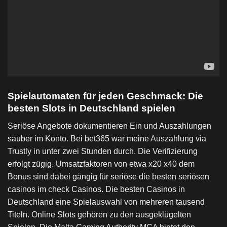
Spielautomaten für jeden Geschmack: Die
besten Slots in Deutschland spielen
Seriöse Angebote dokumentieren Ein und Auszahlungen
sauber im Konto. Bei bet365 war meine Auszahlung via
Trustly in unter zwei Stunden durch. Die Verifizierung
erfolgt zügig. Umsatzfaktoren von etwa x20 x40 dem
Bonus sind dabei gängig für seriöse
die besten seriösen
casinos im check
Casinos. Die besten Casinos in
Deutschland eine Spielauswahl von mehreren tausend
Titeln. Online Slots gehören zu den ausgeklügelten