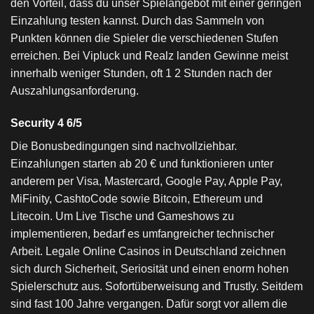
den Vorteil, dass du unser Spielangebot mit einer geringen
Einzahlung testen kannst. Durch das Sammeln von
Punkten können die Spieler die verschiedenen Stufen
erreichen. Bei Vipluck und Realz landen Gewinne meist
innerhalb weniger Stunden, oft 1 2 Stunden nach der
Auszahlungsanforderung.
Security 4 6/5
Die Bonusbedingungen sind nachvollziehbar.
Einzahlungen starten ab 20 € und funktionieren unter
anderem per Visa, Mastercard, Google Pay, Apple Pay,
MiFinity, CashtoCode sowie Bitcoin, Ethereum und
Litecoin. Um Live Tische und Gameshows zu
implementieren, bedarf es umfangreicher technischer
Arbeit. Legale Online Casinos in Deutschland zeichnen
sich durch Sicherheit, Seriosität und einen enorm hohen
Spielerschutz aus. Sofortüberweisung and Trustly. Seitdem
sind fast 100 Jahre vergangen. Dafür sorgt vor allem die