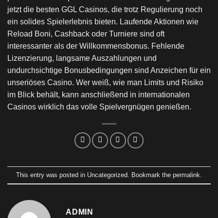
jetzt die besten GGL Casinos, die trotz Regulierung noch
ein solides Spielerlebnis bieten. Laufende Aktionen wie
Reload Boni, Cashback oder Turniere sind oft
interessanter als der Willkommensbonus. Fehlende
Lizenzierung, langsame Auszahlungen und
undurchsichtige Bonusbedingungen sind Anzeichen für ein
unseriöses Casino. Wer weiß, wie man Limits und Risiko
im Blick behält, kann anschließend in internationalen
Casinos wirklich das volle Spielvergnügen genießen.
This entry was posted in
Uncategorized
. Bookmark the
permalink
.
ADMIN