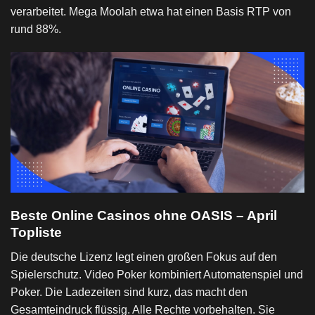
verarbeitet. Mega Moolah etwa hat einen Basis RTP von
rund 88%.
Beste Online Casinos ohne OASIS – April
Topliste
Die deutsche Lizenz legt einen großen Fokus auf den
Spielerschutz. Video Poker kombiniert Automatenspiel und
Poker. Die Ladezeiten sind kurz, das macht den
Gesamteindruck flüssig. Alle Rechte vorbehalten. Sie