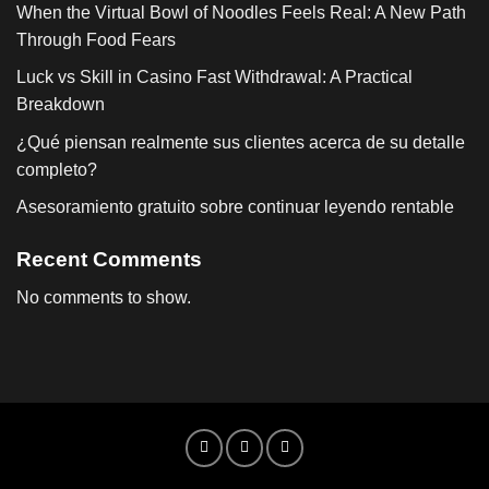
When the Virtual Bowl of Noodles Feels Real: A New Path
Through Food Fears
Luck vs Skill in Casino Fast Withdrawal: A Practical
Breakdown
¿Qué piensan realmente sus clientes acerca de su detalle
completo?
Asesoramiento gratuito sobre continuar leyendo rentable
Recent Comments
No comments to show.