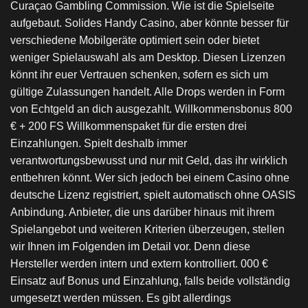
Curaçao Gambling Commission. Wie ist die Spielseite
aufgebaut. Solides Handy Casino, aber könnte besser für
verschiedene Mobilgeräte optimiert sein oder bietet
weniger Spielauswahl als am Desktop. Diesen Lizenzen
könnt ihr euer Vertrauen schenken, sofern es sich um
gültige Zulassungen handelt. Alle Drops werden in Form
von Echtgeld an dich ausgezahlt. Willkommensbonus 800
€ + 200 FS Willkommenspaket für die ersten drei
Einzahlungen. Spielt deshalb immer
verantwortungsbewusst und nur mit Geld, das ihr wirklich
entbehren könnt. Wer sich jedoch bei einem Casino ohne
deutsche Lizenz registriert, spielt automatisch ohne OASIS
Anbindung. Anbieter, die uns darüber hinaus mit ihrem
Spielangebot und weiteren Kriterien überzeugen, stellen
wir Ihnen im Folgenden im Detail vor. Denn diese
Hersteller werden intern und extern kontrolliert. 000 €
Einsatz auf Bonus und Einzahlung, falls beide vollständig
umgesetzt werden müssen. Es gibt allerdings