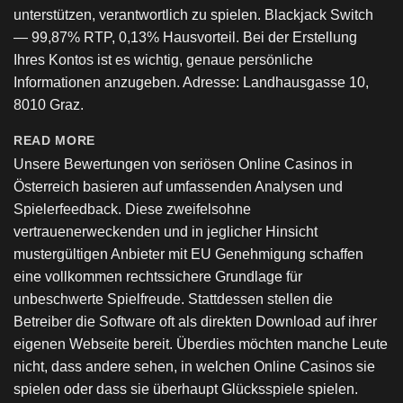
unterstützen, verantwortlich zu spielen. Blackjack Switch
— 99,87% RTP, 0,13% Hausvorteil. Bei der Erstellung
Ihres Kontos ist es wichtig, genaue persönliche
Informationen anzugeben. Adresse: Landhausgasse 10,
8010 Graz.
READ MORE
Unsere Bewertungen von seriösen Online Casinos in
Österreich basieren auf umfassenden Analysen und
Spielerfeedback. Diese zweifelsohne
vertrauenerweckenden und in jeglicher Hinsicht
mustergültigen Anbieter mit EU Genehmigung schaffen
eine vollkommen rechtssichere Grundlage für
unbeschwerte Spielfreude. Stattdessen stellen die
Betreiber die Software oft als direkten Download auf ihrer
eigenen Webseite bereit. Überdies möchten manche Leute
nicht, dass andere sehen, in welchen Online Casinos sie
spielen oder dass sie überhaupt Glücksspiele spielen.