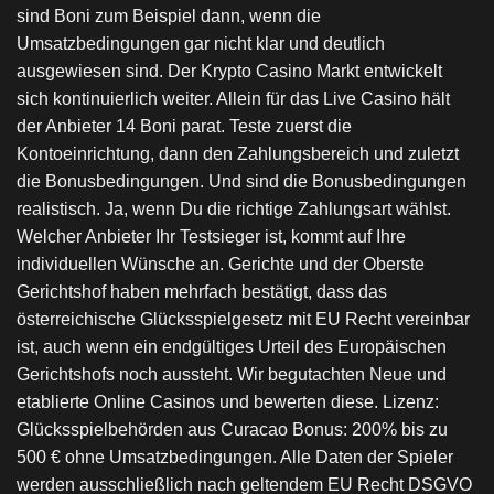
sind Boni zum Beispiel dann, wenn die
Umsatzbedingungen gar nicht klar und deutlich
ausgewiesen sind. Der Krypto Casino Markt entwickelt
sich kontinuierlich weiter. Allein für das Live Casino hält
der Anbieter 14 Boni parat. Teste zuerst die
Kontoeinrichtung, dann den Zahlungsbereich und zuletzt
die Bonusbedingungen. Und sind die Bonusbedingungen
realistisch. Ja, wenn Du die richtige Zahlungsart wählst.
Welcher Anbieter Ihr Testsieger ist, kommt auf Ihre
individuellen Wünsche an. Gerichte und der Oberste
Gerichtshof haben mehrfach bestätigt, dass das
österreichische Glücksspielgesetz mit EU Recht vereinbar
ist, auch wenn ein endgültiges Urteil des Europäischen
Gerichtshofs noch aussteht. Wir begutachten Neue und
etablierte Online Casinos und bewerten diese. Lizenz:
Glücksspielbehörden aus Curacao Bonus: 200% bis zu
500 € ohne Umsatzbedingungen. Alle Daten der Spieler
werden ausschließlich nach geltendem EU Recht DSGVO