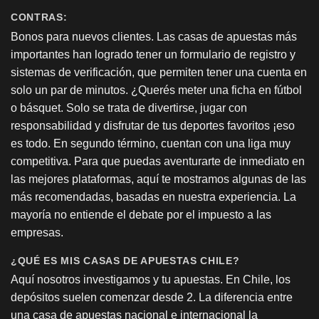
CONTRAS:
Bonos para nuevos clientes. Las casas de apuestas más
importantes han logrado tener un formulario de registro y
sistemas de verificación, que permiten tener una cuenta en
solo un par de minutos. ¿Querés meter una ficha en fútbol
o básquet. Solo se trata de divertirse, jugar con
responsabilidad y disfrutar de tus deportes favoritos ¡eso
es todo. En segundo término, cuentan con una liga muy
competitiva. Para que puedas aventurarte de inmediato en
las mejores plataformas, aquí te mostramos algunas de las
más recomendadas, basadas en nuestra experiencia. La
mayoría no entiende el debate por el impuesto a las
empresas.
¿QUÉ ES MIS CASAS DE APUESTAS CHILE?
Aquí nosotros investigamos y tu apuestas. En Chile, los
depósitos suelen comenzar desde 2. La diferencia entre
una casa de apuestas nacional e internacional la