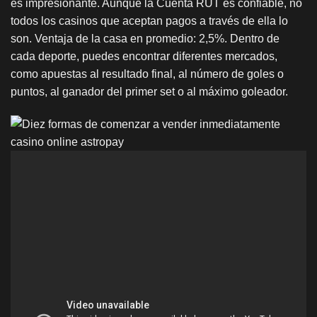
es impresionante. Aunque la Cuenta RUT es confiable, no
todos los casinos que aceptan pagos a través de ella lo
son. Ventaja de la casa en promedio: 2,5%. Dentro de
cada deporte, puedes encontrar diferentes mercados,
como apuestas al resultado final, al número de goles o
puntos, al ganador del primer set o al máximo goleador.