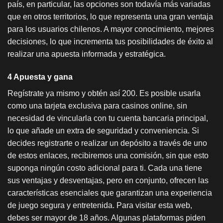
país, en particular, las opciones son todavía más variadas
que en otros territorios, lo que representa una gran ventaja
para los usuarios chilenos. A mayor conocimiento, mejores
decisiones, lo que incrementa tus posibilidades de éxito al
realizar una apuesta informada y estratégica.
4 Apuesta y gana
Regístrate ya mismo y obtén así 200. Es posible usarla
como una tarjeta exclusiva para casinos online, sin
necesidad de vincularla con tu cuenta bancaria principal,
lo que añade un extra de seguridad y conveniencia. Si
decides registrarte o realizar un depósito a través de uno
de estos enlaces, recibiremos una comisión, sin que esto
suponga ningún costo adicional para ti. Cada una tiene
sus ventajas y desventajas, pero en conjunto, ofrecen las
características esenciales que garantizan una experiencia
de juego segura y entretenida. Para visitar esta web,
debes ser mayor de 18 años. Algunas plataformas piden