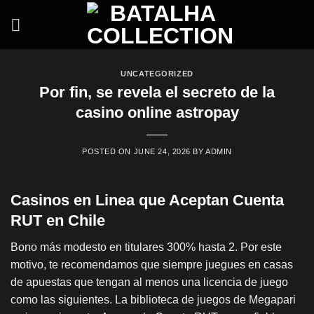
Skip
to
content
UNCATEGORIZED
Por fin, se revela el secreto de la
casino online astropay
POSTED ON
JUNE 24, 2026
BY
ADMIN
Casinos en Linea que Aceptan Cuenta
RUT en Chile
Bono más modesto en titulares 300% hasta 2. Por este
motivo, te recomendamos que siempre juegues en casas
de apuestas que tengan al menos una licencia de juego
como las siguientes. La biblioteca de juegos de Megapari