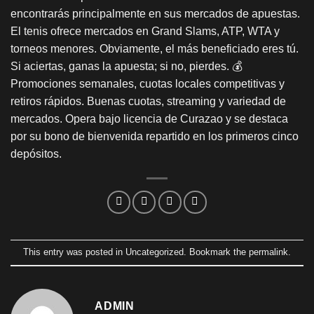
encontrarás principalmente en sus mercados de apuestas.
El tenis ofrece mercados en Grand Slams, ATP, WTA y
torneos menores. Obviamente, el más beneficiado eres tú.
Si aciertas, ganas la apuesta; si no, pierdes. 💰
Promociones semanales, cuotas locales competitivas y
retiros rápidos. Buenas cuotas, streaming y variedad de
mercados. Opera bajo licencia de Curazao y se destaca
por su bono de bienvenida repartido en los primeros cinco
depósitos.
This entry was posted in
Uncategorized
. Bookmark the
permalink
.
ADMIN