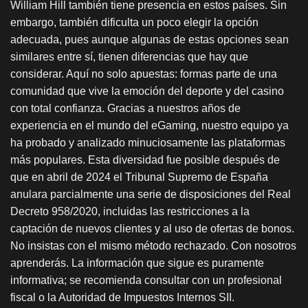
William Hill también tiene presencia en estos países. Sin
embargo, también dificulta un poco elegir la opción
adecuada, pues aunque algunas de estas opciones sean
similares entre sí, tienen diferencias que hay que
considerar. Aquí no solo apuestas: formas parte de una
comunidad que vive la emoción del deporte y del casino
con total confianza. Gracias a nuestros años de
experiencia en el mundo del eGaming, nuestro equipo ya
ha probado y analizado minuciosamente las plataformas
más populares. Esta diversidad fue posible después de
que en abril de 2024 el Tribunal Supremo de España
anulara parcialmente una serie de disposiciones del Real
Decreto 958/2020, incluidas las restricciones a la
captación de nuevos clientes y al uso de ofertas de bonos.
No insistas con el mismo método rechazado. Con nosotros
aprenderás. La información que sigue es puramente
informativa; se recomienda consultar con un profesional
fiscal o la Autoridad de Impuestos Internos SII.