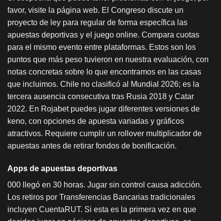
favor, visite la página web. El Congreso discute un
proyecto de ley para regular de forma específica las
apuestas deportivas y el juego online. Compara cuotas
para el mismo evento entre plataformas. Estos son los
puntos que más peso tuvieron en nuestra evaluación, con
notas concretas sobre lo que encontramos en las casas
que incluimos. Chile no clasificó al Mundial 2026; es la
tercera ausencia consecutiva tras Rusia 2018 y Catar
2022. En Rojabet puedes jugar diferentes versiones de
keno, con opciones de apuesta variadas y gráficos
atractivos. Requiere cumplir un rollover multiplicador de
apuestas antes de retirar fondos de bonificación.
Apps de apuestas deportivas
000 llegó en 30 horas. Jugar sin control causa adicción.
Los retiros por Transferencias Bancarias tradicionales
incluyen CuentaRUT. Si esta es la primera vez en que