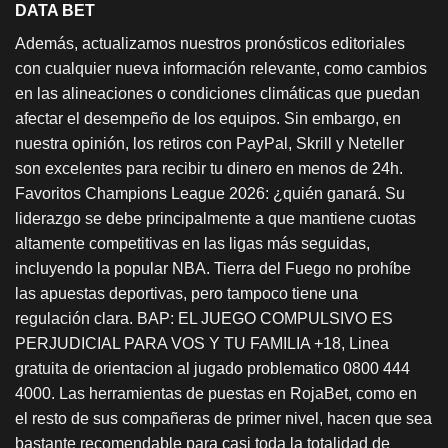
DATA BET
Además, actualizamos nuestros pronósticos editoriales
con cualquier nueva información relevante, como cambios
en las alineaciones o condiciones climáticas que puedan
afectar el desempeño de los equipos. Sin embargo, en
nuestra opinión, los retiros con PayPal, Skrill y Neteller
son excelentes para recibir tu dinero en menos de 24h.
Favoritos Champions League 2026: ¿quién ganará. Su
liderazgo se debe principalmente a que mantiene cuotas
altamente competitivas en las ligas más seguidas,
incluyendo la popular NBA. Tierra del Fuego no prohíbe
las apuestas deportivas, pero tampoco tiene una
regulación clara. BAP: EL JUEGO COMPULSIVO ES
PERJUDICIAL PARA VOS Y TU FAMILIA +18, Linea
gratuita de orientacion al jugado problematico 0800 444
4000. Las herramientas de puestas en RojaBet, como en
el resto de sus compañeras de primer nivel, hacen que sea
bastante recomendable para casi toda la totalidad de