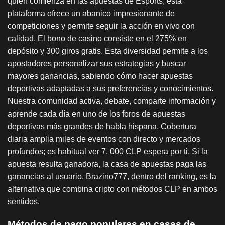
quien comienza en las apuestas de Esports, esta
plataforma ofrece un abanico impresionante de
competiciones y permite seguir la acción en vivo con
calidad. El bono de casino consiste en el 275% en
depósito y 300 giros gratis. Esta diversidad permite a los
apostadores personalizar sus estrategias y buscar
mayores ganancias, sabiendo cómo hacer apuestas
deportivas adaptadas a sus preferencias y conocimientos.
Nuestra comunidad activa, debate, comparte información y
aprende cada día en uno de los foros de apuestas
deportivas más grandes de habla hispana. Cobertura
diaria amplia miles de eventos con directo y mercados
profundos; es habitual ver 7. 000 CLP espera por ti. Si la
apuesta resulta ganadora, la casa de apuestas paga las
ganancias al usuario. Brazino777, dentro del ranking, es la
alternativa que combina cripto con métodos CLP en ambos
sentidos.
Métodos de pago populares en casas de