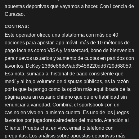
apuestas deportivas que vayamos a hacer. Con licencia de
Curazao.
CONTRAS:
Este operador ofrece una plataforma con más de 40
opciones para apostar, app móvil, más de 10 métodos de
pago locales como VISA y Mastercard, bono de bienvenida
para nuevos usuarios y aumento de cuotas en partidos con
favoritos. DcKey 2366e868e9ab35458220dd6729d68059.
Esa nota, sumada al historial de pago consistente que
medí y al bajo volumen de disputas públicas, es la razón
por la que la pongo como la opción más equilibrada de la
página para un usuario chileno que quiere fiabilidad sin
renunciar a variedad. Combina el sportsbook con un
casino en vivo en la misma cuenta. Es uno de los juegos
favoritos por jugadores alrededor del mundo. Atención al
Cliente: Prueba chat en vivo, email o teléfono con
preguntas. Los análisis sobre apuestas deportivas más