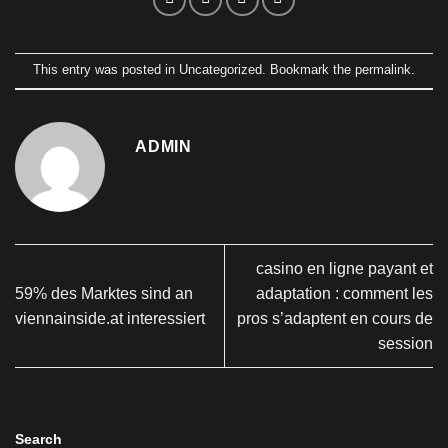
This entry was posted in
Uncategorized
. Bookmark the
permalink
.
ADMIN
casino en ligne payant et
59% des Marktes sind an
adaptation : comment les
viennainside.at interessiert
pros s’adaptent en cours de
session
Search