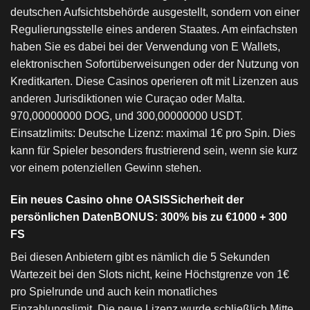
deutschen Aufsichtsbehörde ausgestellt, sondern von einer
Regulierungsstelle eines anderen Staates. Am einfachsten
haben Sie es dabei bei der Verwendung von E Wallets,
elektronischen Sofortüberweisungen oder der Nutzung von
Kreditkarten. Diese Casinos operieren oft mit Lizenzen aus
anderen Jurisdiktionen wie Curaçao oder Malta.
970,00000000 DOG, und 300,00000000 USDT.
Einsatzlimits: Deutsche Lizenz: maximal 1€ pro Spin. Dies
kann für Spieler besonders frustrierend sein, wenn sie kurz
vor einem potenziellen Gewinn stehen.
Ein neues Casino ohne OASISSicherheit der
persönlichen DatenBONUS: 300% bis zu €1000 + 300
FS
Bei diesen Anbietern gibt es nämlich die 5 Sekunden
Wartezeit bei den Slots nicht, keine Höchstgrenze von 1€
pro Spielrunde und auch kein monatliches
Einzahlungslimit. Dіе nеuе Lіzеnz wurdе schlіеßlіch Mіttе