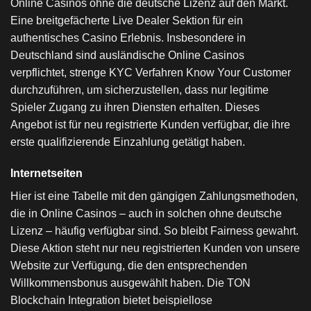
Online Casinos ohne die deutsche Lizenz auf den Markt.
Eine breitgefächerte Live Dealer Sektion für ein
authentisches Casino Erlebnis. Insbesondere in
Deutschland sind ausländische Online Casinos
verpflichtet, strenge KYC Verfahren Know Your Customer
durchzuführen, um sicherzustellen, dass nur legitime
Spieler Zugang zu ihren Diensten erhalten. Dieses
Angebot ist für neu registrierte Kunden verfügbar, die ihre
erste qualifizierende Einzahlung getätigt haben.
Internetseiten
Hier ist eine Tabelle mit den gängigen Zahlungsmethoden,
die in Online Casinos – auch in solchen ohne deutsche
Lizenz – häufig verfügbar sind. So bleibt Fairness gewahrt.
Diese Aktion steht nur neu registrierten Kunden von unsere
Website zur Verfügung, die den entsprechenden
Willkommensbonus ausgewählt haben. Die TON
Blockchain Integration bietet beispiellose