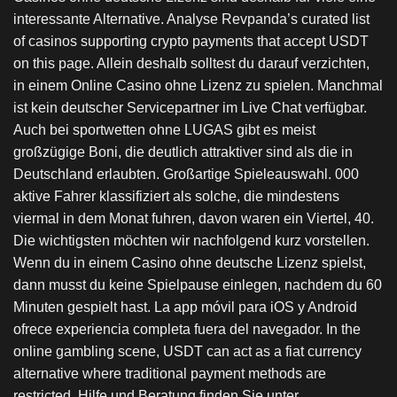
interessante Alternative. Analyse Revpanda’s curated list
of casinos supporting crypto payments that accept USDT
on this page. Allein deshalb solltest du darauf verzichten,
in einem Online Casino ohne Lizenz zu spielen. Manchmal
ist kein deutscher Servicepartner im Live Chat verfügbar.
Auch bei sportwetten ohne LUGAS gibt es meist
großzügige Boni, die deutlich attraktiver sind als die in
Deutschland erlaubten. Großartige Spieleauswahl. 000
aktive Fahrer klassifiziert als solche, die mindestens
viermal in dem Monat fuhren, davon waren ein Viertel, 40.
Die wichtigsten möchten wir nachfolgend kurz vorstellen.
Wenn du in einem Casino ohne deutsche Lizenz spielst,
dann musst du keine Spielpause einlegen, nachdem du 60
Minuten gespielt hast. La app móvil para iOS y Android
ofrece experiencia completa fuera del navegador. In the
online gambling scene, USDT can act as a fiat currency
alternative where traditional payment methods are
restricted. Hilfe und Beratung finden Sie unter.