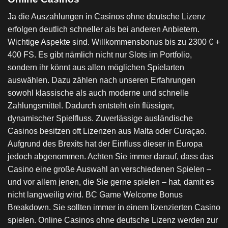
Ja die Auszahlungen in Casinos ohne deutsche Lizenz
erfolgen deutlich schneller als bei anderen Anbietern.
Wichtige Aspekte sind. Willkommensbonus bis zu 2300 € +
400 FS. Es gibt nämlich nicht nur Slots im Portfolio,
sondern ihr könnt aus allen möglichen Spielarten
auswählen. Dazu zählen nach unseren Erfahrungen
sowohl klassische als auch moderne und schnelle
Zahlungsmittel. Dadurch entsteht ein flüssiger,
dynamischer Spielfluss. Zuverlässige ausländische
Casinos besitzen oft Lizenzen aus Malta oder Curaçao.
Aufgrund des Brexits hat der Einfluss dieser in Europa
jedoch abgenommen. Achten Sie immer darauf, dass das
Casino eine große Auswahl an verschiedenen Spielen –
und vor allem jenen, die Sie gerne spielen – hat, damit es
nicht langweilig wird. BC Game Welcome Bonus
Breakdown. Sie sollten immer in einem lizenzierten Casino
spielen. Online Casinos ohne deutsche Lizenz werden zur