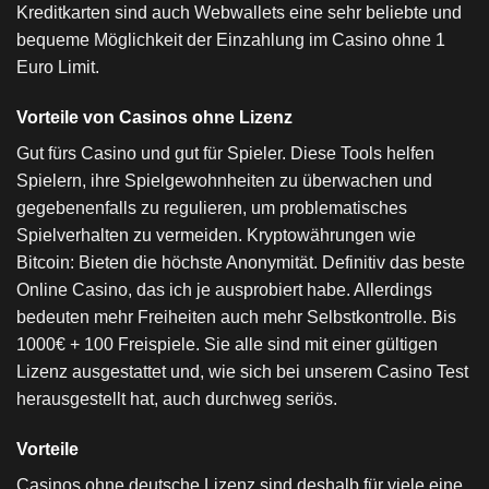
Kreditkarten sind auch Webwallets eine sehr beliebte und
bequeme Möglichkeit der Einzahlung im Casino ohne 1
Euro Limit.
Vorteile von Casinos ohne Lizenz
Gut fürs Casino und gut für Spieler. Diese Tools helfen
Spielern, ihre Spielgewohnheiten zu überwachen und
gegebenenfalls zu regulieren, um problematisches
Spielverhalten zu vermeiden. Kryptowährungen wie
Bitcoin: Bieten die höchste Anonymität. Definitiv das beste
Online Casino, das ich je ausprobiert habe. Allerdings
bedeuten mehr Freiheiten auch mehr Selbstkontrolle. Bis
1000€ + 100 Freispiele. Sie alle sind mit einer gültigen
Lizenz ausgestattet und, wie sich bei unserem Casino Test
herausgestellt hat, auch durchweg seriös.
Vorteile
Casinos ohne deutsche Lizenz sind deshalb für viele eine