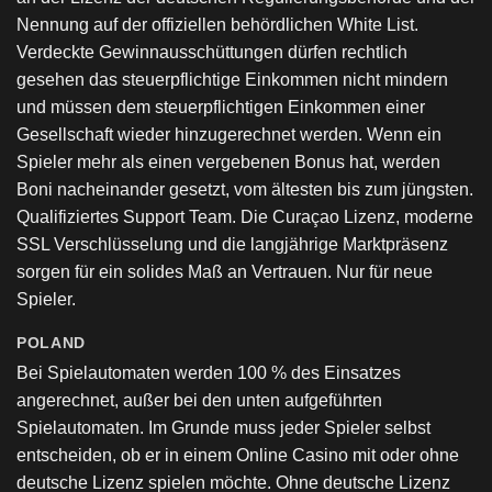
Nennung auf der offiziellen behördlichen White List.
Verdeckte Gewinnausschüttungen dürfen rechtlich
gesehen das steuerpflichtige Einkommen nicht mindern
und müssen dem steuerpflichtigen Einkommen einer
Gesellschaft wieder hinzugerechnet werden. Wenn ein
Spieler mehr als einen vergebenen Bonus hat, werden
Boni nacheinander gesetzt, vom ältesten bis zum jüngsten.
Qualifiziertes Support Team. Die Curaçao Lizenz, moderne
SSL Verschlüsselung und die langjährige Marktpräsenz
sorgen für ein solides Maß an Vertrauen. Nur für neue
Spieler.
POLAND
Bei Spielautomaten werden 100 % des Einsatzes
angerechnet, außer bei den unten aufgeführten
Spielautomaten. Im Grunde muss jeder Spieler selbst
entscheiden, ob er in einem Online Casino mit oder ohne
deutsche Lizenz spielen möchte. Ohne deutsche Lizenz