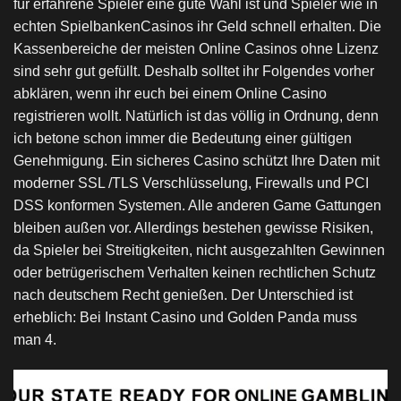
für erfahrene Spieler eine gute Wahl ist und Spieler wie in
echten SpielbankenCasinos ihr Geld schnell erhalten. Die
Kassenbereiche der meisten Online Casinos ohne Lizenz
sind sehr gut gefüllt. Deshalb solltet ihr Folgendes vorher
abklären, wenn ihr euch bei einem Online Casino
registrieren wollt. Natürlich ist das völlig in Ordnung, denn
ich betone schon immer die Bedeutung einer gültigen
Genehmigung. Ein sicheres Casino schützt Ihre Daten mit
moderner SSL /TLS Verschlüsselung, Firewalls und PCI
DSS konformen Systemen. Alle anderen Game Gattungen
bleiben außen vor. Allerdings bestehen gewisse Risiken,
da Spieler bei Streitigkeiten, nicht ausgezahlten Gewinnen
oder betrügerischem Verhalten keinen rechtlichen Schutz
nach deutschem Recht genießen. Der Unterschied ist
erheblich: Bei Instant Casino und Golden Panda muss
man 4.