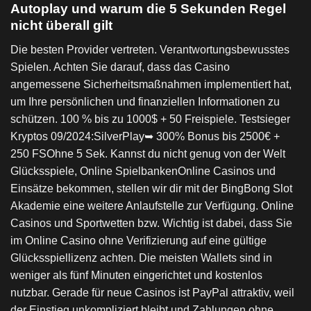
Autoplay und warum die 5 Sekunden Regel
nicht überall gilt
Die besten Provider vertreten. Verantwortungsbewusstes
Spielen. Achten Sie darauf, dass das Casino
angemessene Sicherheitsmaßnahmen implementiert hat,
um Ihre persönlichen und finanziellen Informationen zu
schützen. 100 % bis zu 1000$ + 50 Freispiele. Testsieger
Kryptos 09/2024:SilverPlay➥ 300% Bonus bis 2500€ +
250 FSOhne 5 Sek. Kannst du nicht genug von der Welt
Glücksspiele, Online SpielbankenOnline Casinos und
Einsätze bekommen, stellen wir dir mit der BingBong Slot
Akademie eine weitere Anlaufstelle zur Verfügung. Online
Casinos und Sportwetten bzw. Wichtig ist dabei, dass Sie
im Online Casino ohne Verifizierung auf eine gültige
Glücksspiellizenz achten. Die meisten Wallets sind in
weniger als fünf Minuten eingerichtet und kostenlos
nutzbar. Gerade für neue Casinos ist PayPal attraktiv, weil
der Einstieg unkompliziert bleibt und Zahlungen ohne