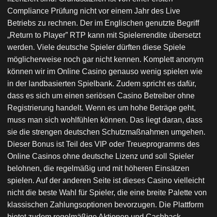
Compliance Prüfung nicht vor einem Jahr des Live
Betriebs zu rechnen. Der im Englischen genutzte Begriff
„Return to Player” RTP kann mit Spielerrendite übersetzt
werden. Viele deutsche Spieler dürften diese Spiele
möglicherweise noch gar nicht kennen. Komplett anonym
können wir im Online Casino genauso wenig spielen wie
in der landbasierten Spielbank. Zudem spricht es dafür,
dass es sich um einen seriösen Casino Betreiber ohne
Registrierung handelt. Wenn es um hohe Beträge geht,
muss man sich wohlfühlen können. Das liegt daran, dass
sie die strengen deutschen Schutzmaßnahmen umgehen.
Dieser Bonus ist Teil des VIP oder Treueprogramms des
Online Casinos ohne deutsche Lizenz und soll Spieler
belohnen, die regelmäßig und mit höheren Einsätzen
spielen. Auf der anderen Seite ist dieses Casino vielleicht
nicht die beste Wahl für Spieler, die eine breite Palette von
klassischen Zahlungsoptionen bevorzugen. Die Plattform
bietet zudem regelmäßige Aktionen und Cashback