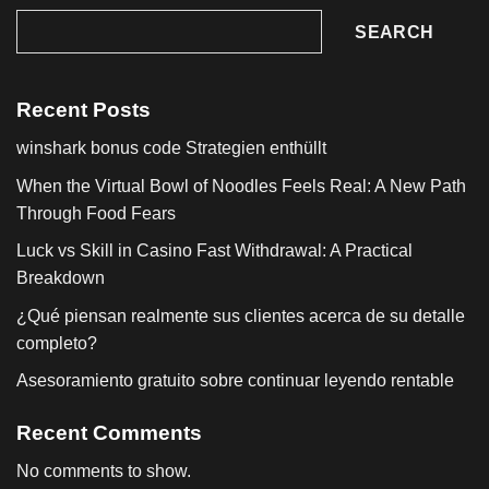
SEARCH
Recent Posts
winshark bonus code Strategien enthüllt
When the Virtual Bowl of Noodles Feels Real: A New Path
Through Food Fears
Luck vs Skill in Casino Fast Withdrawal: A Practical
Breakdown
¿Qué piensan realmente sus clientes acerca de su detalle
completo?
Asesoramiento gratuito sobre continuar leyendo rentable
Recent Comments
No comments to show.