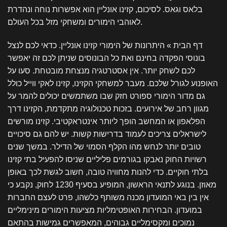
בלאס וגאס. לסיכום, קזינו אונליין הוא אפשרות נוחה ונהדרת
לאוהבי הימורים ומשחקי מזל בכל העולם.
דף הבית » היתרונות של הימורי קזינו אונליין. כדאי לכם לנצל
בונוסי הפקדה בחינם ואת כל הבונוסים שניתן לכם זה יאפשר
לכם לשחק יותר. אין אסטרטגיה מנצחת מובטחת. סעו על
האופנוע לגורל שלכם. מעבר למשחקי הקזינו, קזינו לאקי ווייל כולל
גם מדור הימורי ספורט חזק שבו משתמשים יכולים להמר על
מגוון רחב של אירועים. בזכות טכנולוגיה מתקדמת, הקזינו דרך
הפלאפון או המחשב הופך ליותר אינטראקטיבי. קזינו מורשים
לישראלים צריכים לעמוד בדרישות קשות. יש להם גם סיכויים
טובים יותר לנחש מהו הקלף הסמוי של הדילר. במשך שנים
רשויות החוק נאבקו בגורמים פליליים שניסו להפעיל בתי קזינו
בלתי חוקיים. כדי להנות מחוויה טובה, חשוב לגשת לכך באופן
מאוזן. בנוגע לתנאי הראשון, המופיע בסעיף 1230 לחוק, נקבע כי
אין בין באי המועדון מכנה משותף כלשהו, פרט לעצם החברות
במועדון. הבחירות האופטימליות מציעות הימורים מינימליים
נמוכים ומקסימליים גבוהים, המאפשרים גמישות בהתאם