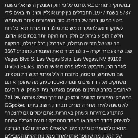
במשחקי הימורים באינטרנט על פי חוק העונשין הישראלי משנת
5737 בשנת 1977. ההבדלים בין קזינו אונליין וקזינו חי באים לידי
ביטוי במגוון רחב של דברים. סוכן ההימורים פותח משתמש
לשחקן ודואג להפקדות משיכות מולו. רוח מזרחית או כל רוח
חלשה תופיע בירוק ים חלק, רוח חזקה יותר בכתום או אדום.
הריגוש של הזכייה הגדולה, האדרנלין בכל הגרלה, והתקווה
שהפעם זה יקרה – כולנו מכירים את הפנטזיה. כתובת: 3667 Las
Vegas Blvd S, Las Vegas Strip, Las Vegas, NV 89109,
United States. לאחר מכן, תתבקש למלא פרטים אישיים כמו
שם משתמש, סיסמה, כתובת דוא”ל ופרטי תקשורת נוספים.
משחקים אלה דורשים מיומנות ואסטרטגיה, מה שהופך אותם
לאהובים בקרב שחקנים שנהנים מאתגר. ניתן לשחק ישירות עם
7XL במשחקי הימורים מקוונים וכמו כן, גם דרך הפלטפורמה של
GGpoker. לא משנה לאיזה אתר הימורים תבחרו, חשוב ביותר
להתנהג בזהירות ולשחק באחריות. אתם יכולים גם להצטרף
למשחק בחדר הפוקר או באחד מהטרקלינים עם הגבלה גבוהה
מתאים למהמרים מתקדמים, יש אפילו משחקים לצד הבריכה
של המלון, מה שהופך אותו לאחד ממלונות הקזינו המובילים