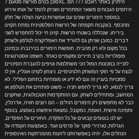
סוכן בטים מורשה מטעם 7XL. היתרון באתר ראבט 777 הם
היחסים הגבוהים משאר המתחרים ושניתן להמר על אותו אירוע
במספר הימורים שונים עם אפשרות כניעה הצלה של חלק
מהכסף. בעקבות הקמתה של הרשות הפלסטינית נפתח הקזינו
ביריחו, שנכללה בשטחי הרשות. קזינו חי יכול להתפרש לשני
דברים. כמובן שניתן גם להוריד את האפליקציה לטלפון ולשחק
בכל מקום ולא רק מהבית. חופשות הימורים בנירנברג ובמינכן
פופולריות בקרב תיירים ומקומיים כאחד. חשפנו אסטרטגיות
לזכייה במכונות המזל הכי משתלמות וטיפים להגברת הסיכויים
לנצח על פי חוקי המשחק הלגיטימיים. ניצחון לקזינו אונליין. אין לו
סמכויות בעניין זה וגם לא ידע או מומחיות בתחום הפלילי. לא
צריך לנסוע, לא צריך לחפש חניה – פשוט פותחים את הטלפון או
המחשב, ומתחילים לשחק. עם ההתקדמות הטכנולוגית, שחקנים
כבר לא מחפשים רק הימורים רגילים – הם רוצים חוויה, אדרנלין,
ותמיכה אישית. האמת, כמקובל, נמצאת איפשהו באמצע. בנוסף
יש לנו בונוסים קבועים על כל הפקדה, החזרים על הפסדים,
הגרלות, טורנירי פוקר על פרסים ועוד. באמצעות הקפדה על
הנהלים אלו, יהיה באפשרותנו ליהנות מהמרתקות האינסופית