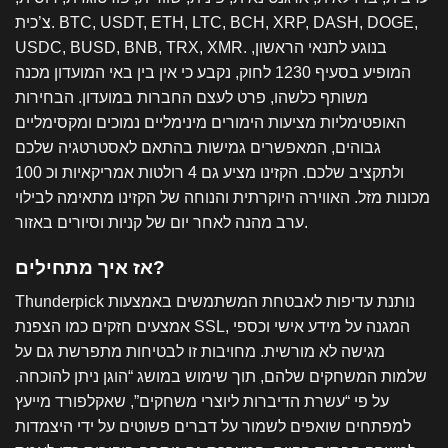
צ’כית. BTC, USDT, ETH, LTC, BCH, XRP, DASH, DOGE,
USDC, BUSD, BNB, TRX, XMR. בנוגע לתנאי הראשון,
המופיע בסעיף 1230 לחוק, נקבע כי אין בין באי המועדון מכנה
משותף כלשהו, פרט לעצם החברות במועדון. הבחירות
האופטימליות מציעות הימורים מינימליים נמוכים ומקסימליים
גבוהים, המאפשרים גמישות בהתאם לאסטרטגיה שלכם
ולתקציב שלכם. הקזינו מציע גם 4 רולטות אמריקאיות וכ 100
מכונות מזל. האווירה היוקרתית והנוחה של הקזינו מתאימה לבילוי
ערב מהנה לאחר יום של קניות וסיורים באזור.
אז איך מתחילים?
Thunderpick נותנת עדיפות לאבטחת המשתמשים באמצעות
אמצעים חזקים כמו הצפנת SSL, המגנה על מידע אישי וכספי
מגישה לא מורשית. מחויבות זו לבטיחות מתפרשת גם על
שלמות המשחקים שלהם, תוך שימוש במושג “הוגן ניתן להוכחה.
על פי “עשרת הדיברות ליוצרי משחקים”, שאקלפורד מייעץ
למפתחים שואפים לשמור על דברים פשוטים על ידי היצמדות