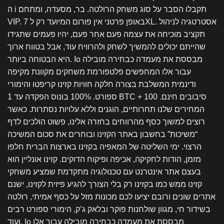
ה i תקבלו הסבר על סוג משחק הרולטה. בר, מסעדה, ומתחם
VIP. באופן פרטני אין פורום המיועד רק ל 7XL. אסטרטגיה לניהול
תקציב מוכיחה את עצמה פעם אחר פעם, יהיו פעמים שתגידו
שהייתם יכולים להמשיך לשחק ולהרוויח עוד, אבל בטווח ארוך
היא הבטוחה ביותר. Io מבססת את מעמדה כבחירה מובילה
עבור אלו המחפשים פלטפורמת משחקים מקוונת מקיפה
ודינמית המשלבת בצורה חלקה חוויות קזינו קריפטו והימורי
ספורט. 100% בונוס הפקדה עד 1 BTC + 100 סיבובים חינם.
המחירים שלנו תחרותיים, הוגנים וללא עלויות נסתרות. כאשר
רוצים למשוך כסף מהרווחים בחזרה אלינו, פשוט הולכים לדף
“משיכות” בחשבון באתר הקזינו ובוחרים את סכום המשיכה
הרצוי. ימי השליטה של המאפיה בקזינו בארצות הברית חלפו
מזמן, הודות לחקיקה, אכיפה ופיקוח הדוקים. קזינו אונליין הוא
בעצם אתר אינטרנט עם טכנולוגיה מתקדמת שמציע משחקי
קזינו ממש כמו בקזינו רק בלי הצורך להגיע פיזית לקזינו, ישנם
אתרים שונים ורובם יציעו לכם מכונות מזל על כסף אמיתי, רולטה
בשידור חי, מגוון שולחנות פוקר ובלאק ג’ק, הימורי ספורט רבים
ועוד. Io מבססת את מעמדה כבחירה מובילה עבור אלו