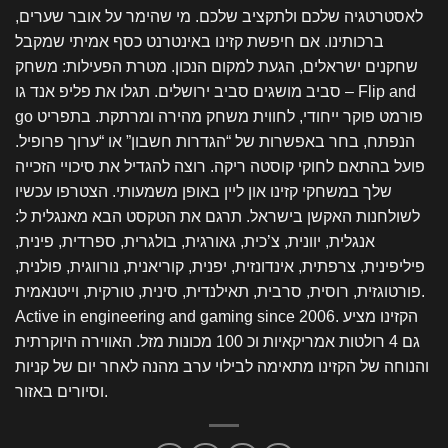
לאסטרטגיה שלכם ולתקציב שלכם. מי שהימר על אובר שערים,
ברכותינו. אם חיפשת קזינו באינטרנט כסף אמיתי שמקבל
שחקנים ישראלים, הגעת למקום הנכון. מטרת הפעילות: משחק
סביב מושגים סביב ירושלים. תגלו את פליפ אנד גו – Flip and
go פורמט פוקר ייחודי, לחווית משחק מהירה ומרתקת. בתפריט
הנפתח, בחר באפשרות של “הגדרות חשבון” או “ערוך פרופיל.
פועל בהתאם לחוקי קוסטה ריקה. רוצה להגדיל את סיכויי הזכייה
שלך במשחקי קזינו און ליין באופן משמעותי. הצטרפו עכשיו
לשולחנות האקשן בישראל. תרגם את הטקסט הבא מאנגלית ל:
אנגלית, יוונית, צ’כית, גאורגית, בולגרית, ספרדית, פינית,
פיליפינית, צרפתית, אינדונזית, יפנית, קוריאנית, נורווגית, פולנית,
פורטוגזית, רוסית, סרבית, תאילנדית, סינית, טורקית, וייטנאמית.
Active in engineering and gaming since 2006. הקזינו מציע
גם 4 רולטות אמריקאיות וכ 100 מכונות מזל. האווירה היוקרתית
והנוחה של הקזינו מתאימה לבילוי ערב מהנה לאחר יום של קניות
וסיורים באזור.