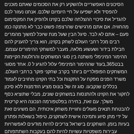
הסיכונים האפשריים ולהשקיע רק את הסכומים שאתם מוכנים
להפסיד ולא ישפיעו על חיי היומיום שלכם. אנחנו נעזור לכם
להגדיל את סיכויי ההצלחה שלכם בקזינו ולהפיק את המקסימום
מהחוויה. אם אתם מרגישים שהרצפה פשוט כבר לא מתנקה כמו
פעם – אתם לא לבד. סיגל הבין שעל מנת שיוכל למשוך מהמרים
רבים מכל רחבי העולם לשחק בקזינו, הוא צריך להעניק להם
חבילת בידור ושעשוע מלאה, מעבר למשחקי ההימורים עצמם.
ההימור המינימלי משתנה בין סוגי המשחקים והרולטות הקיימות
בבט365,בעוד שההימור המינימלי עלול להגיע ל 0. אחד מסוגי
המשחקים הפופולריים ביותר בקרב שחקני פוקר ברחבי העולם.
משרד הפנים מפקח על התקנות וכל בתי הקזינו מחויבים לעמוד
בכללים שנקבעו. סוג זה של בונוס מציע הזדמנות ללא סיכון
לחקור את הקזינו ולהתנסות במשחקים שונים, מבלי שתוציא כסף
משלך. עם זאת, בחירה בפלטפורמה הנכונה היא קריטית
להבטחת תנאים מעולים וחוויית משחק איכותית. הם משיגים זאת
על ידי מתן סיוע ותמיכה אישית לשחקנים, טיפול בשאלות ופתרון
בעיות בזמן. השחקנים בישראל צריכים להיות מודעים לאפשרויות
עבירות משפטיות עשויות להיות להם בעקבות השתתפותם