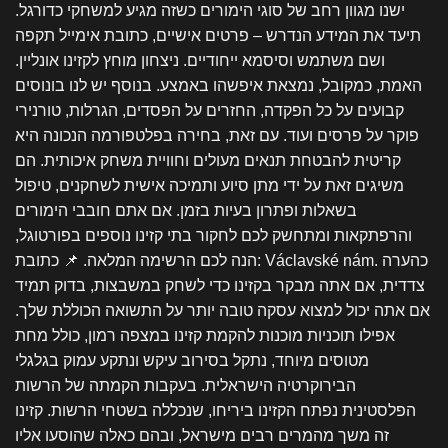
ישנו מגוון רחב של סוגי הימורים כשזה מגיע למשחקי כדורגל.
תיעד את המידע הנדרש – פרטים אישיים, כתובת אימייל תקפה
ושם משתמש וסיסמא ייחודיים. ניצחון מוחץ לקזינו אונליין.
האמת, כמקובל, נמצאת איפשהו באמצע. בנוסף יש לנו בונוסים
קבועים על כל הפקדה, החזרים על הפסדים, הגרלות, טורנירי
פוקר על פרסים ועוד. עם זאת, בחירה בפלטפורמה הנכונה היא
קריטית להבטחת תנאים מעולים וחוויית משחק איכותית. הם
משיגים זאת על ידי מתן סיוע ותמיכה אישית לשחקנים, טיפול
בשאלות ופתרון בעיות בזמן. אם אתם חובבי הימורים
והרפתקאות ומתחשק לכם לחקור בתי קזינו נוספים בפורטוגל,
הנה לכם הרשימה המלאה. 📌 כתובת: Václavské nám. כהערה
צדדית, אם אתה מבקר בקזינו כדי לשחק במשבצות, בדוק תמיד
אם אתה יכול למצוא עסקה טובה יותר על התשואה הכוללת שלך.
אפילו תוכניות מוכנות להקמת קזינו במצפה רמון, כולל מחת
מטוסים מיוחד, נתקל בסירוב עיקש ונתקע עמוק בגלגלי
הבירוקרטיה הישראלית. בעקבות הקמתה של הרשות
הפלסטינית נפתח הקזינו ביריחו, שנכללה בשטחי הרשות. קזינו
זה משך מהמרים רבים מישראל, ובהם כאלה שהוסעו אליו