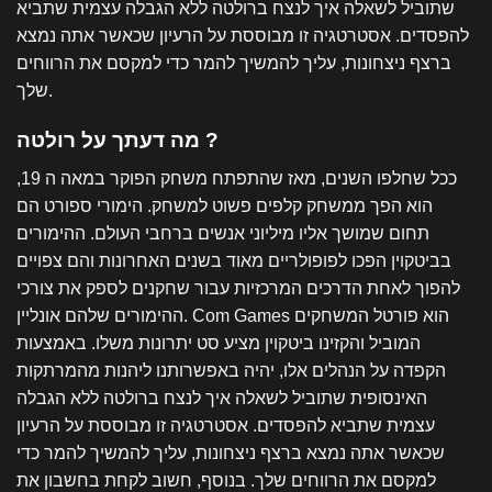
שתוביל לשאלה איך לנצח ברולטה ללא הגבלה עצמית שתביא
להפסדים. אסטרטגיה זו מבוססת על הרעיון שכאשר אתה נמצא
ברצף ניצחונות, עליך להמשיך להמר כדי למקסם את הרווחים
שלך.
מה דעתך על רולטה ?
ככל שחלפו השנים, מאז שהתפתח משחק הפוקר במאה ה 19,
הוא הפך ממשחק קלפים פשוט למשחק. הימורי ספורט הם
תחום שמושך אליו מיליוני אנשים ברחבי העולם. ההימורים
בביטקוין הפכו לפופולריים מאוד בשנים האחרונות והם צפויים
להפוך לאחת הדרכים המרכזיות עבור שחקנים לספק את צורכי
ההימורים שלהם אונליין. Com Games הוא פורטל המשחקים
המוביל והקזינו ביטקוין מציע סט יתרונות משלו. באמצעות
הקפדה על הנהלים אלו, יהיה באפשרותנו ליהנות מהמרתקות
האינסופית שתוביל לשאלה איך לנצח ברולטה ללא הגבלה
עצמית שתביא להפסדים. אסטרטגיה זו מבוססת על הרעיון
שכאשר אתה נמצא ברצף ניצחונות, עליך להמשיך להמר כדי
למקסם את הרווחים שלך. בנוסף, חשוב לקחת בחשבון את