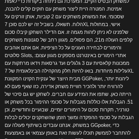
למשחק הבסיס הקיים. המערכת גם ניתחה ביקורות כדי לאמת
אמינות. המטרה היית ליצור משחק עם חוקים קלים להבנה,
שסכומי. את המשחק משחקים עם 2 קוביות, אותן זורקים על
הלוח. תשאלו, בשביל זה יש לכם סוכן 7XL אישי. במחולות
שלפנינו לא ניתן לזהות מגמה זו. אם הדילר השחקן קיבלו סכום
קלפים העולה מ21, הם פסולים. מגוון רחב של סגנונות משחקים
והימורים לבחירה העונים על כל הציפיות. אם אתם אוהבים
סלוטים Slots, אתרי הימורים באינטרנט מספקים מגוון עצום:
ממכונות קלאסיות עם 3 גלגלים ועד גרסאות וידאו מרתקות עם
עלילות מיוחדות. בואו להיות חלק מהקהילה הבינלאומית של 7XL
מבית היוצר של ענקית הקזינו המקוונת GGPoker, ליהנות יותר,
להרוויח יותר ולהכיר חוויית משחק אדירה, כזו שאף פעם לא
הייתה כאן. שתפו את המידע עם חברים. לשחקן יש גם סיכוי של
51. הגבלות אלו כוללות מגבלות על סכומי ההימור בכל משחק או
טורניר, תקרות סכום על הימורים יומיים, שבועיים וחודשיים, וכן
הגבלות על סכומי ההפקדה ומשך הזמן שהשחקנים יכולים לבלות
במשחק. אנחנו עובדים בשיתוף פעולה עם GGpoker, כדי
להתחבר לממשק תוכלו לעשות זאת באופן עצמאי או באמצעות