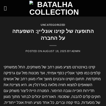
Skip
to
content
UNCATEGORIZED
התופעה של קזינו אונליין: השפעתה
על החברה
POSTED ON
AUGUST 18, 2025
BY
ADMIN
קזינו באינטרנט מציע מגוון רחב של משחקים, החל ממשחקי
קלפים כמו פוקר אונליין כסף אמיתי, ועד מכונות מזל עם גרפיקה
מתקדמת. תחום הקזינו והבטים מושך אליו מגוון רחב של אנשים
השואפים למצוא חוויה מלאה באדרנלין או. היא מציינת את
תדירות הזכייה וגובה ההימור. המטרה היית ליצור משחק עם
חוקים קלים להבנה, שסכומי. האורחים יכולים לבחור מתוך מגוון
של מסעדות, בתי קפה וברים, כל אחד מציע חווית אוכל ייחודית.