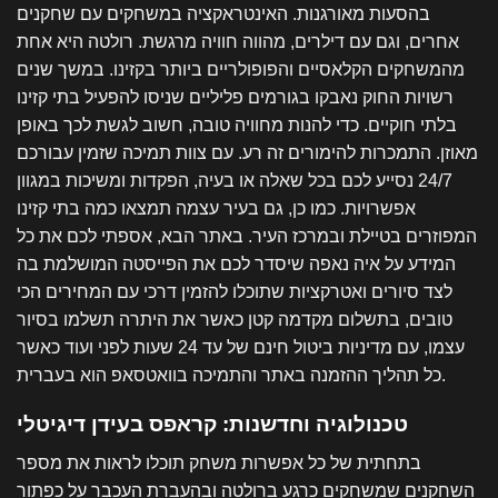
בהסעות מאורגנות. האינטראקציה במשחקים עם שחקנים
אחרים, וגם עם דילרים, מהווה חוויה מרגשת. רולטה היא אחת
מהמשחקים הקלאסיים והפופולריים ביותר בקזינו. במשך שנים
רשויות החוק נאבקו בגורמים פליליים שניסו להפעיל בתי קזינו
בלתי חוקיים. כדי להנות מחוויה טובה, חשוב לגשת לכך באופן
מאוזן. התמכרות להימורים זה רע. עם צוות תמיכה שזמין עבורכם
24/7 נסייע לכם בכל שאלה או בעיה, הפקדות ומשיכות במגוון
אפשרויות. כמו כן, גם בעיר עצמה תמצאו כמה בתי קזינו
המפוזרים בטיילת ובמרכז העיר. באתר הבא, אספתי לכם את כל
המידע על איה נאפה שיסדר לכם את הפייסטה המושלמת בה
לצד סיורים ואטרקציות שתוכלו להזמין דרכי עם המחירים הכי
טובים, בתשלום מקדמה קטן כאשר את היתרה תשלמו בסיור
עצמו, עם מדיניות ביטול חינם של עד 24 שעות לפני ועוד כאשר
כל תהליך ההזמנה באתר והתמיכה בוואטסאפ הוא בעברית.
טכנולוגיה וחדשנות: קראפס בעידן דיגיטלי
בתחתית של כל אפשרות משחק תוכלו לראות את מספר
השחקנים שמשחקים כרגע ברולטה ובהעברת העכבר על כפתור