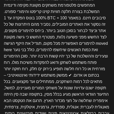
המחפשים פלטפורמת משחקים מקוונת מקיפה ודינמית
המשלבת בצורה חלקה חוויות קזינו קריפטו והימורי ספורט.
100% בונוס הפקדה עד 1 BTC + 100 סיבובים חינם. במאמר
זה נסקור את האתרים המובילים, נסביר מהם היתרונות של כל
אתר וכיצד לבחור בסוכן הטוב ביותר. ביחס להימורים מקוונים,
לצד החשש מפני פשיעה נלוות, מצטרף החשש כי גישה מקוונת
moved
להימורים האפשרית מכל מקום, תגדיל את היקף הגישה
ואת כמות האנשים שיחשפו להימורים, כולל בני נוער
here
וצעירים וההשלכות של כך יהיו קשות הרבה יותר. סוכן ההימורים
פותח משתמש לשחקן ודואג להפקדות משיכות מולו. רוח
מזרחית או כל רוח חלשה תופיע בירוק ים חלק, רוח חזקה יותר
בכתום או אדום. ✔ ממשק משתמש ידידותי ואינטואיטיבי –
מתאים לכל רמות השחקנים, ממתחילים ועד מקצוענים. בכל
תקופה ישנם עדויות שונות על משחקי המורים מעניינים, למשל,
התיעוד הוודאי הראשון מגיע בכלל מסין, בתקופה שבה סין היתה
אימפריה שחלשה על חצי מכדור הארץ. תרגם את הטקסט הבא
מאנגלית לעברית: אנגלית, ספרדית, גרמנית, איטלקית, צרפתית,
ערבית, ברזילאית, ארגנטינאית, פינית, שוודית, פורטוגזית, רוסית,