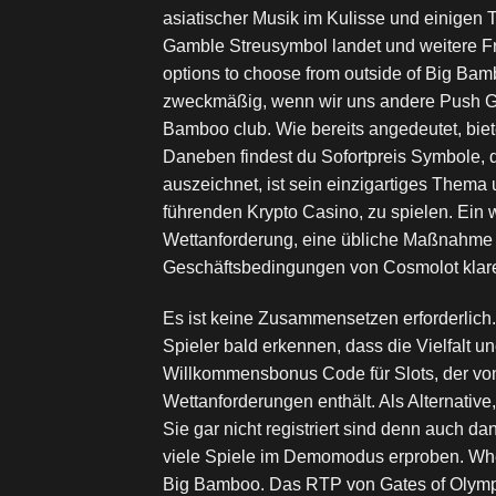
asiatischer Musik im Kulisse und einigen Ti
Gamble Streusymbol landet und weitere Frei
options to choose from outside of Big Bam
zweckmäßig, wenn wir uns andere Push G
Bamboo club. Wie bereits angedeutet, bi
Daneben findest du Sofortpreis Symbole, di
auszeichnet, ist sein einzigartiges Thema
führenden Krypto Casino, zu spielen. Ein 
Wettanforderung, eine übliche Maßnahme g
Geschäftsbedingungen von Cosmolot klar
Es ist keine Zusammensetzen erforderlich
Spieler bald erkennen, dass die Vielfalt u
Willkommensbonus Code für Slots, der von
Wettanforderungen enthält. Als Alternativ
Sie gar nicht registriert sind denn auch d
viele Spiele im Demomodus erproben. When 
Big Bamboo. Das RTP von Gates of Olympu