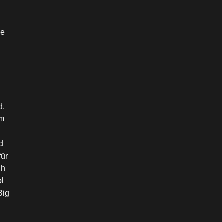
le
d.
um
nd
für
ch
ol
Big
e