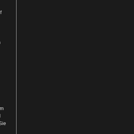
f
h
em
d
Sie