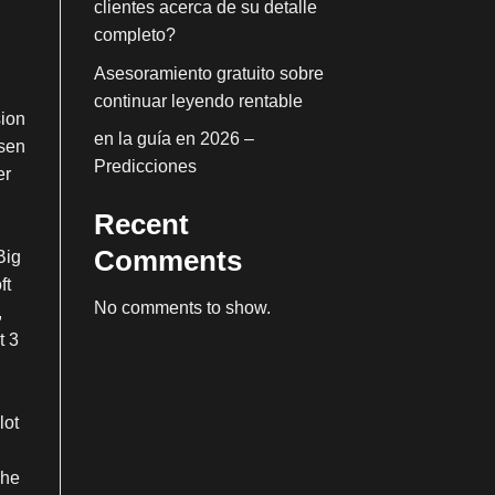
clientes acerca de su detalle
completo?
Asesoramiento gratuito sobre
continuar leyendo rentable
sion
en la guía en 2026 –
ösen
Predicciones
er
Recent
Comments
Big
ft
No comments to show.
,
t 3
lot
che