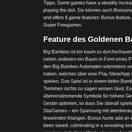
Tipps. Some games have a steadily increas
playing the slot. Sie können auch Bonusru
and offers 6 game features: Bonus feature
Super Freegames.
Feature des Goldenen B
Big Bamboo ist ein kaum zu durchschauen 
neben anderem ein Baum in Form eines Pik
den Big Bamboo Automaten wärmstens vera
haben, welches über eine Play Store/App 
spielen. Das Spiel ist in einem tiefen Ba
Tierleben nichts zu sagen wissen lässt. E
übereinstimmende Symbole für höhere Gew
Geräte optimiert, so dass Sie überall sp
StarGames – ein Spannung mit atemberau
fesselnden Klängen. Bonus hunts add an ex
been saved, culminating in a revealing se