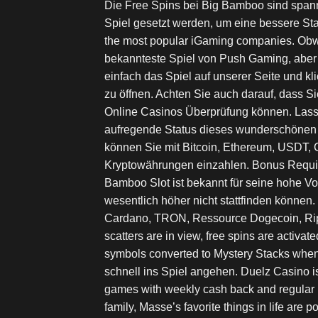
Die Free Spins bei Big Bamboo sind spann
Spiel gesetzt werden, um eine bessere Star
the most popular iGaming companies. Obwoh
bekannteste Spiel von Push Gaming, aber e
einfach das Spiel auf unserer Seite und k
zu öffnen. Achten Sie auch darauf, dass S
Online Casinos Überprüfung können. Lass 
aufregende Status dieses wunderschönen S
können Sie mit Bitcoin, Ethereum, USDT,
Kryptowährungen einzahlen. Bonus Requir
Bamboo Slot ist bekannt für seine hohe Vol
wesentlich höher nicht stattfinden können
Cardano, TRON,
Ressource
Dogecoin, Rip
scatters are in view, free spins are activat
symbols converted to Mystery Stacks when t
schnell ins Spiel angehen. Duelz Casino i
games with weekly cash back and regular 
family, Masse’s favorite things in life are